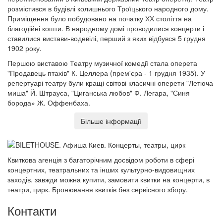
розмістився в будівлі колишнього Троїцького народного дому.
Приміщення було побудовано на початку ХХ століття на
благодійні кошти. В народному домі проводилися концерти і
ставилися вистави-водевілі, перший з яких відбувся 5 грудня
1902 року.
Першою виставою Театру музичної комедії стала оперета
"Продавець птахів" К. Целлера (прем'єра - 1 грудня 1935). У
репертуарі театру були кращі світові класичні оперети "Летюча
миша" Й. Штрауса, "Циганська любов" Ф. Легара, "Синя
борода» Ж. Оффенбаха.
Більше інформації
Квиткова агенція з багаторічним досвідом роботи в сфері
концертних, театральних та інших культурно-видовищних
заходів. завжди можна купити, замовити квитки на концерти, в
театри, цирк. Бронювання квитків без сервісного збору.
Контакти