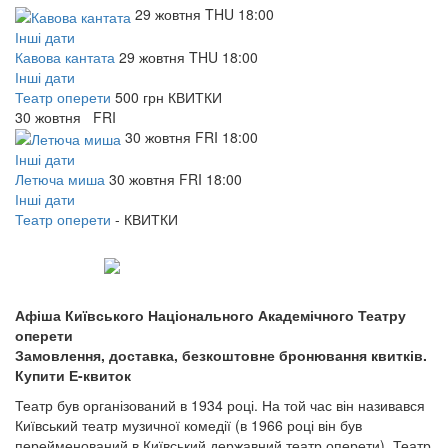
29
жовтня
THU
18:00
Інші дати
Кавова кантата
29
жовтня
THU
18:00
Інші дати
Театр оперети
500 грн
КВИТКИ
30
жовтня
FRI
30
жовтня
FRI
18:00
Інші дати
Летюча миша
30
жовтня
FRI
18:00
Інші дати
Театр оперети
-
КВИТКИ
Афіша Київського Національного Академічного Театру
оперети
Замовлення, доставка, безкоштовне бронювання квитків.
Купити Е-квиток
Театр був організований в 1934 році. На той час він називався
Київський театр музичної комедії (в 1966 році він був
перейменований в Київський державний театр оперети). Театр