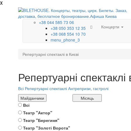
X
+38 044 585 73 06
Концерти
+38 050 353 12 35
+38 068 554 10 70
menu_phone_3
Репертуарні спектаклі в Києві
Репертуарні спектаклі 
Всі
Репертуарні спектаклі
Антрепризи, гастролі
Майданчики
Місяць
Всі
Театр "Актор"
Театр "Берегиня"
Театр "Золоті Ворота"