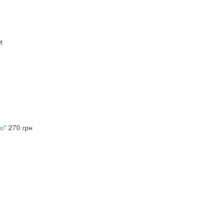
И
о"
270 грн