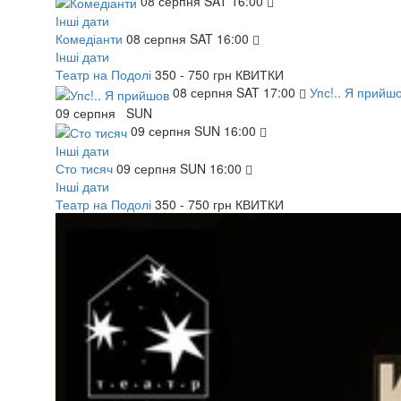
08
серпня
SAT
16:00
Інші дати
Комедіанти
08
серпня
SAT
16:00
Інші дати
Театр на Подолі
350 - 750 грн
КВИТКИ
08
серпня
SAT
17:00
Упс!.. Я прийш
09
серпня
SUN
09
серпня
SUN
16:00
Інші дати
Сто тисяч
09
серпня
SUN
16:00
Інші дати
Театр на Подолі
350 - 750 грн
КВИТКИ