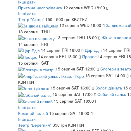
Інші дати
Приємна несподіванка
12
серпня
WED
18:00
Інші дати
Театр "Актор"
150 - 500 грн
КВИТКИ
12
серпня
WED
18:00
За двома за
13
серпня
THU
13
серпня
THU
18:00
Жінка в чорно
14
серпня
FRI
14
серпня
FRI
18:00
Цар Едіп
14
серпня
FRI
14
серпня
FRI
18:00
Процес
14
серпня
FRI
18
15
серпня
SAT
15
серпня
SAT
12:00
Блогери в театр
15
серпня
SAT
14:00
КВИТКИ
15
серпня
SAT
16:00
Золоті дівчата
15
15
серпня
SAT
17:00
Собачий вальс
1
15
серпня
SAT
18:00
Інші дати
Коханий нелюб
15
серпня
SAT
18:00
Інші дати
Театр "Берегиня"
350 грн
КВИТКИ
15
серпня
SAT
18:00