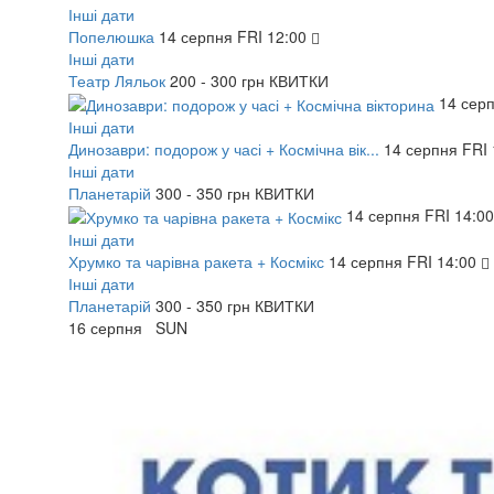
Інші дати
Попелюшка
14
серпня
FRI
12:00
Інші дати
Театр Ляльок
200 - 300 грн
КВИТКИ
14
сер
Інші дати
Динозаври: подорож у часі + Космічна вік...
14
серпня
FRI
Інші дати
Планетарій
300 - 350 грн
КВИТКИ
14
серпня
FRI
14:00
Інші дати
Хрумко та чарівна ракета + Космікс
14
серпня
FRI
14:00
Інші дати
Планетарій
300 - 350 грн
КВИТКИ
16
серпня
SUN