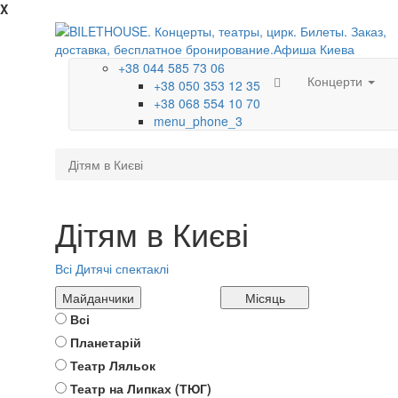
X
+38 044 585 73 06
Концерти
+38 050 353 12 35
+38 068 554 10 70
menu_phone_3
Дітям в Києві
Дітям в Києві
Всі
Дитячі спектаклі
Майданчики
Місяць
Всі
Планетарій
Театр Ляльок
Театр на Липках (ТЮГ)