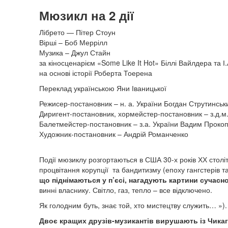
Мюзикл на 2 дії
Лібрето — Пітер Стоун
Вірші – Боб Меррілл
Музика – Джул Стайн
за кіносценарієм «Some Like It Hot» Біллі Вайлдера та 
на основі історії Роберта Тоерена
Переклад українською Яни Іваницької
Режисер-постановник – н. а. України Богдан Струтинськ
Диригент-постановник, хормейстер-постановник – з.д.м
Балетмейстер-постановник – з.а. України Вадим Проко
Художник-постановник – Андрій Романченко
Події мюзиклу розгортаються в США 30-х років ХХ столітт
процвітання корупції та бандитизму (епоху гангстерів 
що піднімаються у п’єсі, нагадують картини сучасн
винні власнику. Світло, газ, тепло – все відключено.
Як голодним буть, знає той, хто мистецтву служить… »).
Двоє кращих друзів-музикантів вирушають із Чикаг