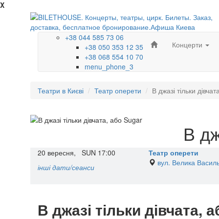
X
+38 044 585 73 06
Концерти
+38 050 353 12 35
+38 068 554 10 70
menu_phone_3
Театри в Києві
Театр оперети
В джазі тільки дівчат
В дж
20
вересня,
SUN
17:00
Театр оперети
вул. Велика Василь
інші дати/сеанси
В джазі тільки дівчата, 