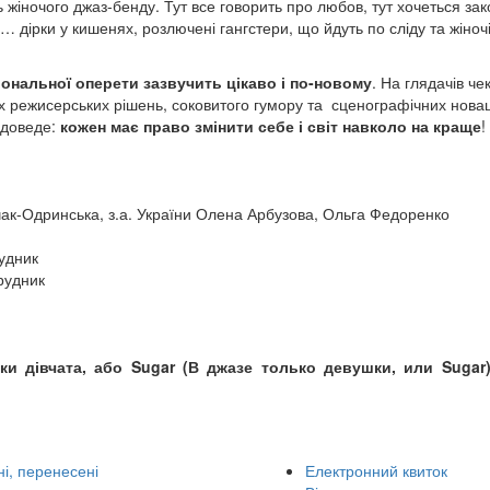
жіночого джаз-бенду. Тут все говорить про любов, тут хочеться зак
е… дірки у кишенях, розлючені гангстери, що йдуть по сліду та жіноч
іональної оперети зазвучить цікаво і по-новому
. На глядачів че
х режисерських рішень, соковитого гумору та сценографічних новац
 доведе:
кожен має право змінити себе і світ навколо на краще
!
рчак-Одринська, з.а. України Олена Арбузова, Ольга Федоренко
рудник
рудник
ьки дівчата, або Sugar (В джазе только девушки, или Sugar
і, перенесені
Електронний квиток