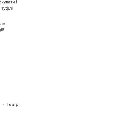
охувати і
і туфлі
кає
ій.
)
- Театр