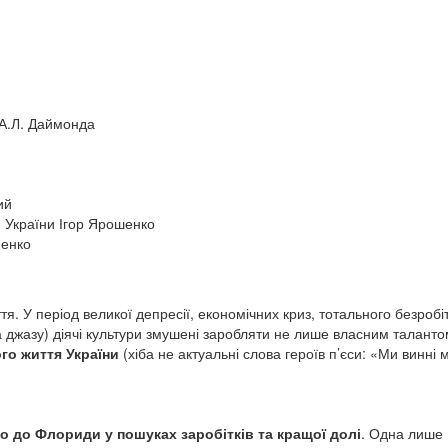
І.А.Л. Даймонда
ий
. України Ігор Ярошенко
пенко
я. У період великої депресії, економічних криз, тотального безробіт
та джазу) діячі культури змушені заробляти не лише власним талант
ого життя України
(хіба не актуальні слова героїв п’єси: «Ми винні 
о до Флориди у пошуках заробітків та кращої долі
. Одна лише н