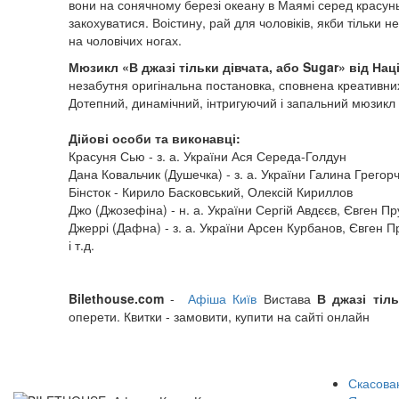
вони на сонячному березі океану в Маямі серед красунь 
закохуватися. Воістину, рай для чоловіків, якби тільки н
на чоловічих ногах.
Мюзикл «В джазі тільки дівчата, або Sugar» від Нац
незабутня оригінальна постановка, сповнена креативни
Дотепний, динамічний, інтригуючий і запальний мюзикл
Дійові особи та виконавці:
Красуня Сью - з. а. України Ася Середа-Голдун
Дана Ковальчик (Душечка) - з. а. України Галина Грего
Бінсток - Кирило Басковський, Олексій Кириллов
Джо (Джозефіна) - н. а. України Сергій Авдєєв, Євген П
Джеррі (Дафна) - з. а. України Арсен Курбанов, Євген П
і т.д.
Bilethouse.com
-
Афіша Київ
Вистава
В джазі тіл
оперети. Квитки - замовити, купити на сайті онлайн
Скасован