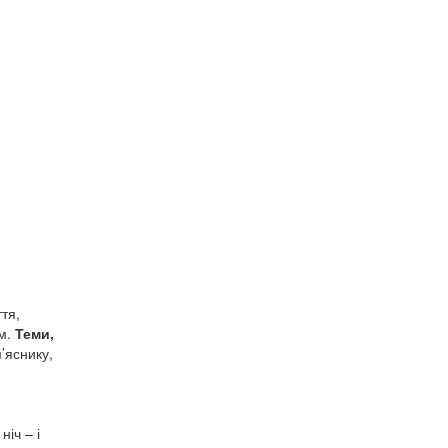
тя,
ом.
Теми,
м’яснику,
іч – і