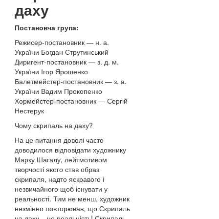
даху
Постановча група:
Режисер-постановник — н. а.
України Богдан Струтинський
Диригент-постановник — з. д. м.
України Ігор Ярошенко
Балетмейстер-постановник — з. а.
України Вадим Прокопенко
Хормейстер-постановник — Сергій
Нестерук
Чому скрипаль на даху?
На це питання доволі часто
доводилося відповідати художнику
Марку Шагалу, лейтмотивом
творчості якого став образ
скрипаля, надто яскравого і
незвичайного щоб існувати у
реальності. Тим не менш, художник
незмінно повторював, що Скрипаль
на даху – це реальність! Скрипаль,