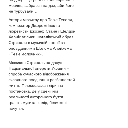
мовляв, забрався на дах, аби його
не турбували…
Автори мюзиклу про Тев’є Тевеля,
композитор Джеремі Бок та
лібретисти Джозеф Стайн і Шелдон
Харнік втілили шагалівський образ
Скрипаля в музичній історії за
оповіданнями Шолома Алейхема
«Тев’є молочник».
Мюзикл «Скрипаль на даху»
Національної оперети України –
спроба сучасного відображення
складного поєднання розбіжностей
життя. Філософська і лірична
постановка, де у сценічній
реальності акторського буття
грають музика, колір, безмежні
почуття.