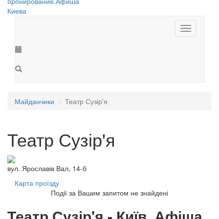
Toggle
navigation
Майданчики
Театр Сузір'я
Театр Сузір'я
вул. Ярославів Вал, 14-б
Карта проїзду
Події за Вашим запитом не знайдені
Театр Сузір'я - Київ. Афіша,