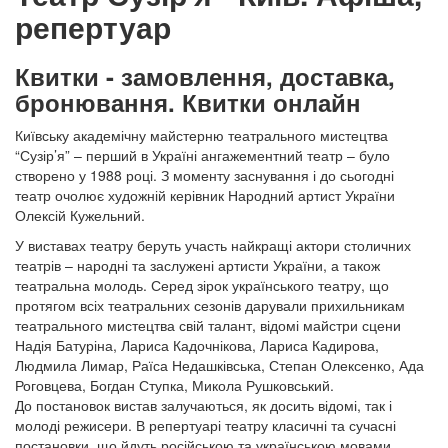
репертуар
Квитки - замовлення, доставка,
бронювання. Квитки онлайн
Київську академічну майстерню театрального мистецтва
“Сузір’я” – перший в Україні ангажементний театр – було
створено у 1988 році. З моменту заснування і до сьогодні
театр очолює художній керівник Народний артист України
Олексій Кужельний.
У виставах театру беруть участь найкращі актори столичних
театрів – народні та заслужені артисти України, а також
театральна молодь. Серед зірок українського театру, що
протягом всіх театральних сезонів дарували прихильникам
театрального мистецтва свій талант, відомі майстри сцени
Надія Батуріна, Лариса Кадочнікова, Лариса Кадирова,
Людмила Лимар, Раїса Недашківська, Степан Олексенко, Ада
Роговцева, Богдан Ступка, Микола Рушковський.
До постановок вистав залучаються, як досить відомі, так і
молоді режисери. В репертуарі театру класичні та сучасні
постановки, що йдуть російською та українською мовами.