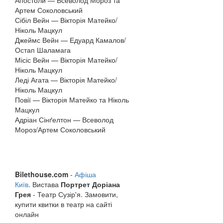
Апостоли — Всеволод Мороз та
Артем Соколовський
Сібіл Вейн — Вікторія Матейко/
Ніколь Мацкул
Джеймс Вейн — Едуард Камалов/
Остап Шаламага
Місіс Вейн — Вікторія Матейко/
Ніколь Мацкул
Леді Агата — Вікторія Матейко/
Ніколь Мацкул
Повії — Вікторія Матейко та Ніколь
Мацкул
Адріан Сінґелтон — Всеволод
Мороз/Артем Соколовський
Bilethouse.com
-
Афіша
Київ
. Вистава
Портрет Доріана
Грея
- Театр Сузір'я. Замовити,
купити квитки в театр на сайті
онлайн