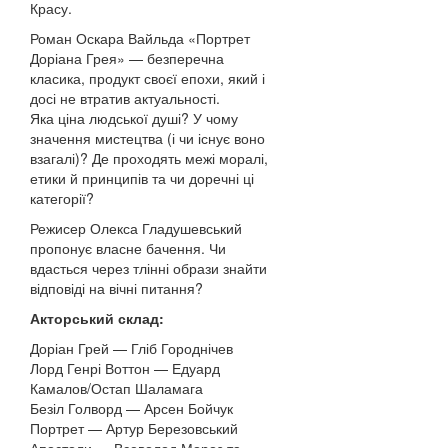
Красу.
Роман Оскара Вайльда «Портрет
Доріана Грея» — безперечна
класика, продукт своєї епохи, який і
досі не втратив актуальності.
Яка ціна людської душі? У чому
значення мистецтва (і чи існує воно
взагалі)? Де проходять межі моралі,
етики й принципів та чи доречні ці
категорії?
Режисер Олекса Гладушевський
пропонує власне бачення. Чи
вдасться через тлінні образи знайти
відповіді на вічні питання?
Акторський склад:
Доріан Грей — Гліб Городнічев
Лорд Генрі Воттон — Едуард
Камалов/Остап Шаламага
Безіл Голворд — Арсен Бойчук
Портрет — Артур Березовський