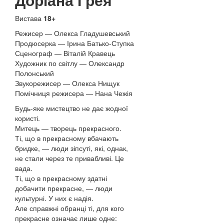
Вистава
18+
Режисер — Олекса Гладушевський
Продюсерка — Ірина Батько-Ступка
Сценограф — Віталій Кравець
Художник по світлу — Олександр
Полонський
Звукорежисер — Олекса Нищук
Помічниця режисера — Нана Чежія
Будь-яке мистецтво не дає жодної
користі.
Митець — творець прекрасного.
Ті, що в прекрасному вбачають
бридке, — люди зіпсуті, які, однак,
не стали через те привабливі. Це
вада.
Ті, що в прекрасному здатні
добачити прекрасне, — люди
культурні. У них є надія.
Але справжні обранці ті, для кого
прекрасне означає лише одне: