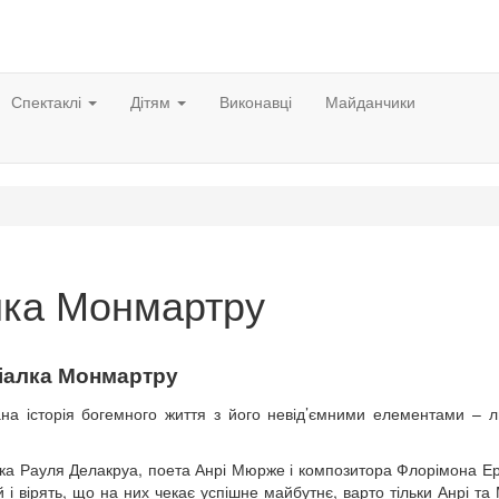
Спектаклі
Дітям
Виконавці
Майданчики
лка Монмартру
іалка Монмартру
а історія богемного життя з його невід’ємними елементами – 
ника Рауля Делакруа, поета Анрі Мюрже і композитора Флорімона Е
 і вірять, що на них чекає успішне майбутнє, варто тільки Анрі т