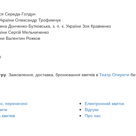
Ася Середа-Голдун
. України Олександр Трофимчук
ина Донченко-Бутковська, з. п. к. України Зоя Кравченко
раїни Сергій Мельниченко
їни Валентин Рожков
у
тру
. Замовлення, доставка, бронювання квитків в
Театр Оперети
без
і, перенесені
Електронний квиток
вити
Відгуки
 квитків
Про нас