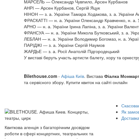
МАРСЕЛЬ — Олександр Чувпило, Арсен Курбанов
АНРІ — Арсен Курбанов, Сергій Яцук
НІНОН — з. а. України Тамара Ходакова, з. а. України 
ФРАСКАТТІ — н. а. України Олександр Кравченко, н. а
АРНО — н. а. України Ірина Лапіна, з. а. України Валент
ФРАНСУА — н. а. України Микола Бутковський, з. а. Ук
ЛЕБЛАН — н. а. України Володимир Богомаз, н. а. Укра
ПАРІДЖІ — з. а. України Сергій Наумов
ЖАРДЬЕ — з. а. Росії Анатолій Підгородецький
У виставі беруть участь артисти балету, хору та оркестр
Bilethouse.com
-
Афіша Київ
. Вистава
Фіалка Монмар
та сервісного збору. Купити квиток на сайті онлайн
Скасован
Як замо
Доставка
Квиткова агенція з багаторічним досвідом
роботи в сфері концертних, театральних та