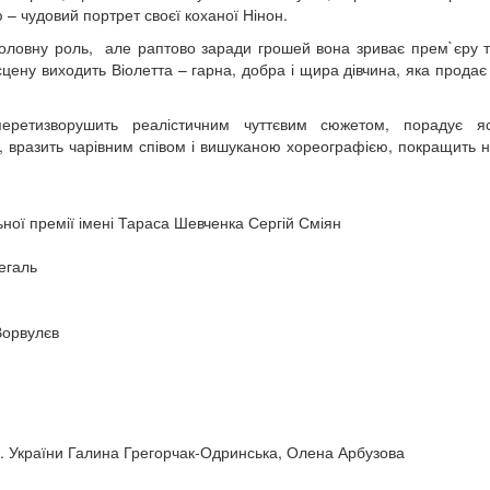
– чудовий портрет своєї коханої Нінон.
оловну роль, але раптово заради грошей вона зриває прем`єру та
цену виходить Віолетта – гарна, добра і щира дівчина, яка продає
еретизворушить реалістичним чуттєвим сюжетом, порадує яс
й, вразить чарівним співом і вишуканою хореографією, покращить н
ьної премії імені Тараса Шевченка Сергій Сміян
егаль
Ворвулєв
а. України Галина Грегорчак-Одринська, Олена Арбузова