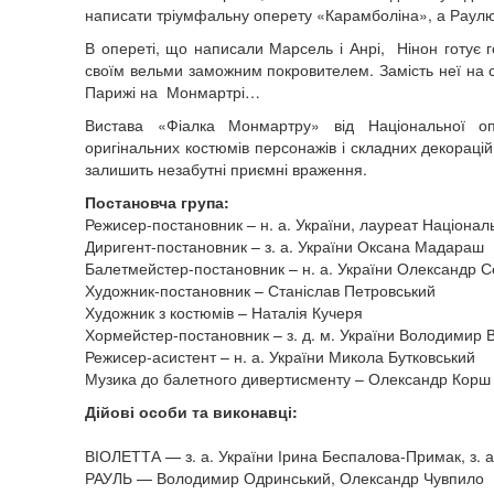
написати тріумфальну оперету «Карамболіна», а Раулю 
В опереті, що написали Марсель і Анрі, Нінон готує г
своїм вельми заможним покровителем. Замість неї на с
Парижі на Монмартрі…
Вистава «Фіалка Монмартру» від Національної оп
оригінальних костюмів персонажів і складних декораці
залишить незабутні приємні враження.
Постановча група:
Режисер-постановник – н. а. України, лауреат Націонал
Диригент-постановник – з. а. України Оксана Мадараш
Балетмейстер-постановник – н. а. України Олександр С
Художник-постановник – Станіслав Петровський
Художник з костюмів – Наталія Кучеря
Хормейстер-постановник – з. д. м. України Володимир 
Режисер-асистент – н. а. України Микола Бутковський
Музика до балетного дивертисменту – Олександр Корш
Дійові особи та виконавці:
ВІОЛЕТТА — з. а. України Ірина Беспалова-Примак, з. 
РАУЛЬ — Володимир Одринський, Олександр Чувпило