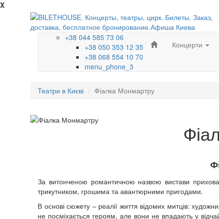
X
+38 044 585 73 06
Концерти
+38 050 353 12 35
+38 068 554 10 70
menu_phone_3
Театри в Києві
Фіалка Монмартру
Фіа
Ф
За витонченою романтичною назвою вистави прихован
трикутником, грошима та авантюрними пригодами.
В основі сюжету – реалії життя відомих митців: худож
не посміхається героям, але вони не впадають у відчай