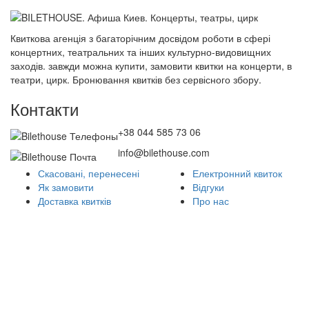
Квиткова агенція з багаторічним досвідом роботи в сфері
концертних, театральних та інших культурно-видовищних
заходів. завжди можна купити, замовити квитки на концерти, в
театри, цирк. Бронювання квитків без сервісного збору.
Контакти
+38 044 585 73 06
info@bilethouse.com
Скасовані, перенесені
Електронний квиток
Як замовити
Відгуки
Доставка квитків
Про нас