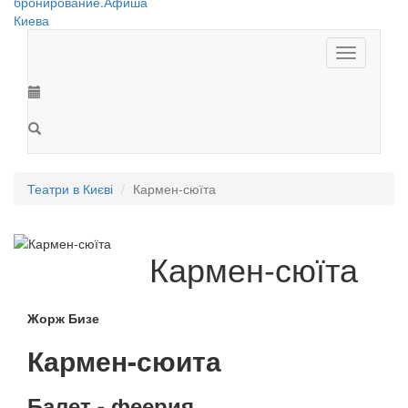
Toggle
navigation
Театри в Києві
Кармен-сюїта
Кармен-сюїта
Жорж Бизе
Кармен-сюита
Балет - феерия