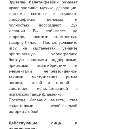
Зрителей балета-феерии ожидает
яркое зрелище: музыка, декорации,
костюмы, световые и звуковые
спецэффекты целиком и
полностью воссоздают дух
Испании. Вы побываете на
корриде, посетите знаменитую
таверну Лилас — Пастья, услышите
игру на кастаньетах, увидите
оригинальную хореографию
богатую сложными поддержками,
приемами эквилибристики и
элементами непревзойденной
техники выстукивания ритма
носком, пяткой и стопой –
сапатеадо, использованной в
испанском танце фламенко.
Посетим Испанию вместе, став
свидетелями незабываемой
истории любви!
Действующие лица и
исполнители: