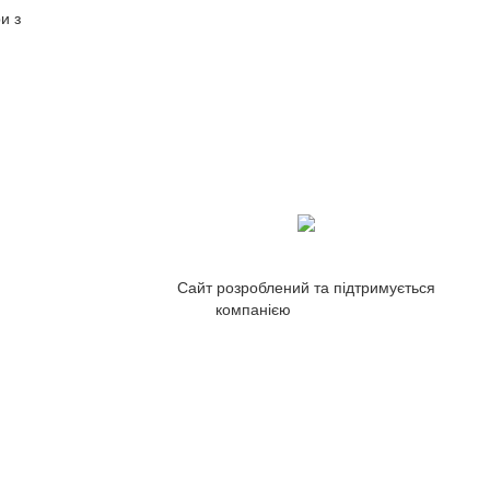
и з
Сайт розроблений та підтримується
компанією
ZetWeb Studio