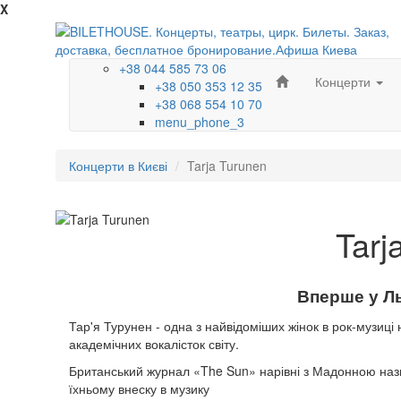
X
+38 044 585 73 06
Концерти
+38 050 353 12 35
+38 068 554 10 70
menu_phone_3
Концерти в Києві
Tarja Turunen
Tarj
Вперше у Ль
Тар'я Турунен - одна з найвідоміших жінок в рок-музиці 
академічних вокалісток світу.
Британський журнал «The Sun» нарівні з Мадонною назва
їхньому внеску в музику