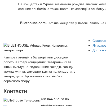
На концертах в Україні знаменита рок-діва виконає комп
сольних альбомів, а також новітні композиції з альбому «
Bilethouse.com
- Афіша концертів у Львові. Квитки на
Скасован
Як замо
Доставка
Квиткова агенція з багаторічним досвідом
роботи в сфері концертних, театральних та
інших культурно-видовищних заходів. завжди
можна купити, замовити квитки на концерти, в
театри, цирк. Бронювання квитків без
сервісного збору.
Контакти
+38 044 585 73 06
info@bilethouse.com