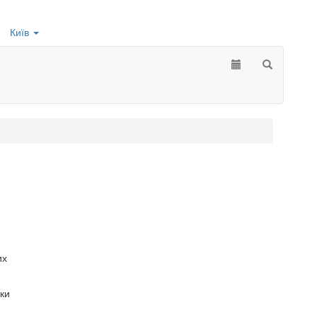
Київ
их
ки