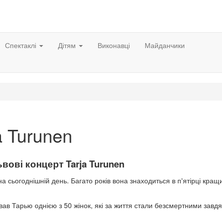
Спектаклі
Дітям
Виконавці
Майданчики
a Turunen
вові концерт Tarja Turunen
на сьогоднішній день. Багато років вона знаходиться в п'ятірці кращ
в Тарью однією з 50 жінок, які за життя стали безсмертними завдя