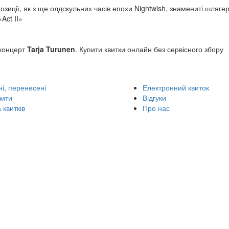
озиції, як з ще олдскульних часів епохи Nightwish, знамениті шлягер
Act II»
 концерт
Tarja Turunen
. Купити квитки онлайн без сервісного збору
і, перенесені
Електронний квиток
вити
Відгуки
 квитків
Про нас