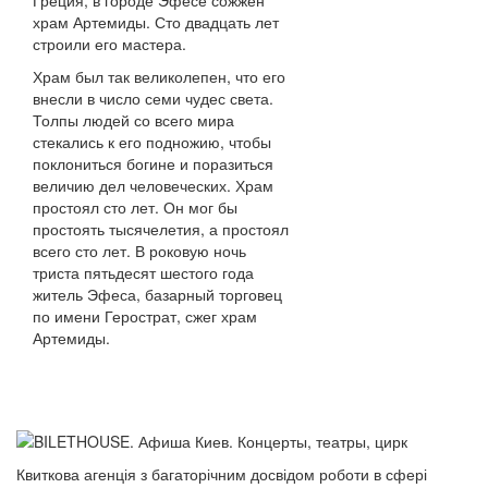
Греция, в городе Эфесе сожжен
храм Артемиды. Сто двадцать лет
строили его мастера.
Храм был так великолепен, что его
внесли в число семи чудес света.
Толпы людей со всего мира
стекались к его подножию, чтобы
поклониться богине и поразиться
величию дел человеческих. Храм
простоял сто лет. Он мог бы
простоять тысячелетия, а простоял
всего сто лет. В роковую ночь
триста пятьдесят шестого года
житель Эфеса, базарный торговец
по имени Герострат, сжег храм
Артемиды.
Квиткова агенція з багаторічним досвідом роботи в сфері