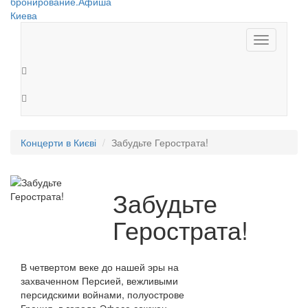
Toggle
navigation
Концерти в Києві
Забудьте Герострата!
Забудьте
Герострата!
В четвертом веке до нашей эры на
захваченном Персией, вежливыми
персидскими войнами, полуострове