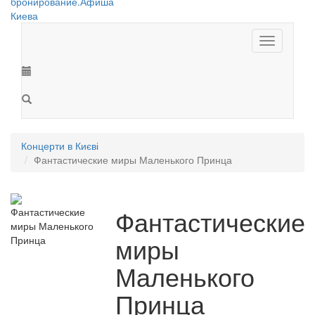
Toggle
navigation
Концерти в Києві
Фантастические миры Маленького Принца
Фантастические
миры
Маленького
Принца