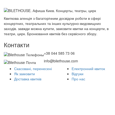
Квиткова агенція з багаторічним досвідом роботи в сфері
концертних, театральних та інших культурно-видовищних
заходів. завжди можна купити, замовити квитки на концерти, в
театри, цирк. Бронювання квитків без сервісного збору.
Контакти
+38 044 585 73 06
info@bilethouse.com
Скасовані, перенесені
Електронний квиток
Як замовити
Відгуки
Доставка квитків
Про нас