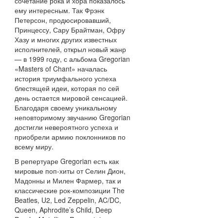
сочетание рока и хора показалось
ему интересным. Так Фрэнк
Петерсон, продюсировавший,
Принцессу, Сару Брайтман, Офру
Хазу и многих других известных
исполнителей, открыл новый жанр
— в 1999 году, с альбома Gregorian
«Masters of Chant» началась
история триумфального успеха
блестящей идеи, которая по сей
день остается мировой сенсацией.
Благодаря своему уникальному
неповторимому звучанию Gregorian
достигли невероятного успеха и
приобрели армию поклонников по
всему миру.
В репертуаре Gregorian есть как
мировые поп-хиты от Селин Дион,
Мадонны и Милен Фармер, так и
классические рок-композиции The
Beatles, U2, Led Zeppelin, AC/DC,
Queen, Aphrodite’s Child, Deep