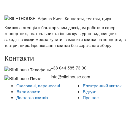
Квиткова агенція з багаторічним досвідом роботи в сфері
концертних, театральних та інших культурно-видовищних
заходів. завжди можна купити, замовити квитки на концерти, в
театри, цирк. Бронювання квитків без сервісного збору.
Контакти
+38 044 585 73 06
info@bilethouse.com
Скасовані, перенесені
Електронний квиток
Як замовити
Відгуки
Доставка квитків
Про нас