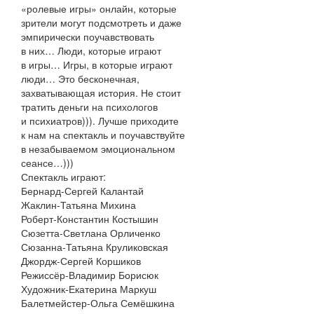
«ролевые игры» онлайн, которые
зрители могут подсмотреть и даже
эмпирически поучавствовать
в них… Люди, которые играют
в игры… Игры, в которые играют
люди… Это бесконечная,
захватывающая история. Не стоит
тратить деньги на психологов
и психиатров))). Лучше приходите
к нам на спектакль и поучавствуйте
в незабываемом эмоциональном
сеансе…)))
Спектакль играют:
Бернард-Сергей Калантай
Жаклин-Татьяна Михина
Роберт-Константин Костышин
Сюзетта-Светлана Орличенко
Сюзанна-Татьяна Круликовская
Джордж-Сергей Коршиков
Режиссёр-Владимир Борисюк
Художник-Екатерина Маркуш
Балетмейстер-Ольга Семёшкина