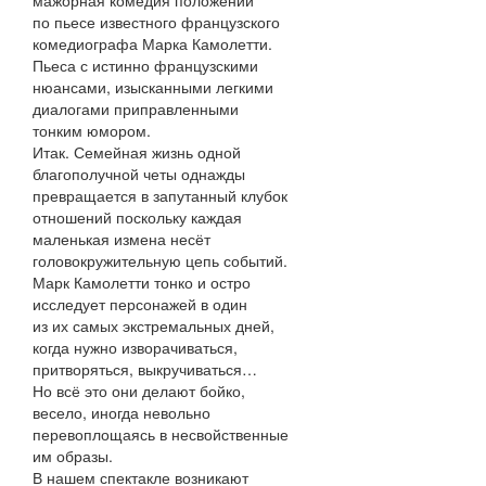
мажорная комедия положений
по пьесе известного французского
комедиографа Марка Камолетти.
Пьеса с истинно французскими
нюансами, изысканными легкими
диалогами приправленными
тонким юмором.
Итак. Семейная жизнь одной
благополучной четы однажды
превращается в запутанный клубок
отношений поскольку каждая
маленькая измена несёт
головокружительную цепь событий.
Марк Камолетти тонко и остро
исследует персонажей в один
из их самых экстремальных дней,
когда нужно изворачиваться,
притворяться, выкручиваться…
Но всё это они делают бойко,
весело, иногда невольно
перевоплощаясь в несвойственные
им образы.
В нашем спектакле возникают