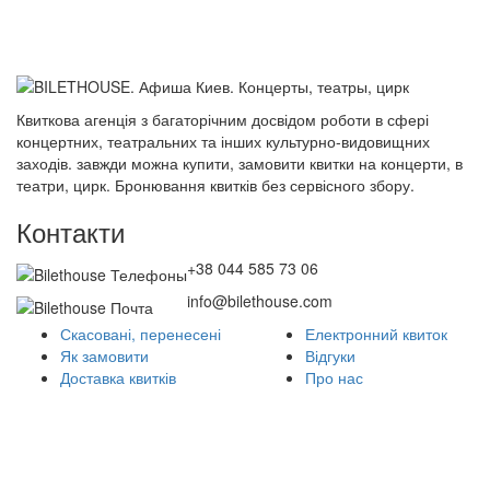
Квиткова агенція з багаторічним досвідом роботи в сфері
концертних, театральних та інших культурно-видовищних
заходів. завжди можна купити, замовити квитки на концерти, в
театри, цирк. Бронювання квитків без сервісного збору.
Контакти
+38 044 585 73 06
info@bilethouse.com
Скасовані, перенесені
Електронний квиток
Як замовити
Відгуки
Доставка квитків
Про нас