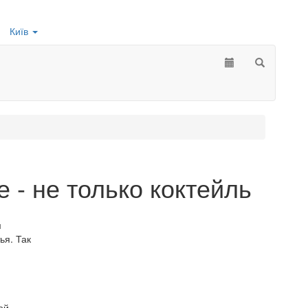
Київ
 - не только коктейль
м
ья. Так
ой