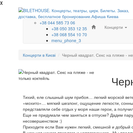
X
+38 044 585 73 06
Концерти
+38 050 353 12 35
+38 068 554 10 70
menu_phone_3
Концерти в Києві
Черный квадрат. Секс на пляже - не
Черн
Тихий, еле слышный шум прибоя… легкий морской вет
«мохито»… мягкий шезлонг, ощущение легкости, сонные 
представляли себе отдых у моря наши герои, а получи
Еще не придумали чем заняться в отпуске? Дадим пару
несовершенством :)
Приходите если Вам нужен легкий, смешной и добрый с
В нем нет ничего тяжелого и напрягающего . Мы предла