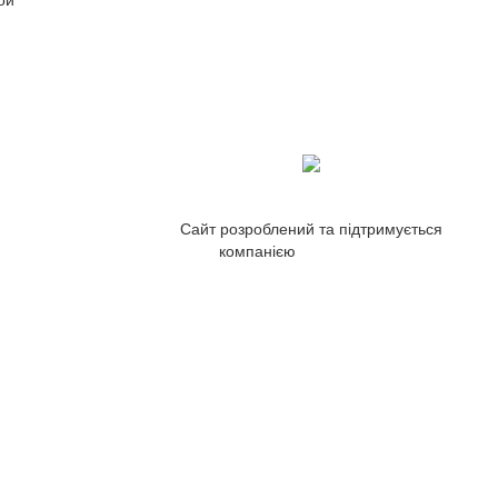
Сайт розроблений та підтримується
компанією
ZetWeb Studio