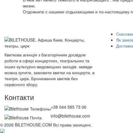
жизни.
Отдожните с нашими отдыхающими и по-настоящему по
Скасован
Як замо
Доставка
Квиткова агенція з багаторічним досвідом
роботи в сфері концертних, театральних та
інших культурно-видовищних заходів. завжди
можна купити, замовити квитки на концерти, в
театри, цирк. Бронювання квитків без
сервісного збору.
Контакти
+38 044 585 73 06
info@bilethouse.com
© 2026 BILETHOUSE.COM Всі права захищені.