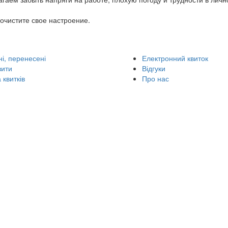
чистите свое настроение.
і, перенесені
Електронний квиток
вити
Відгуки
 квитків
Про нас