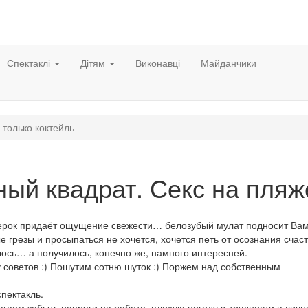
Спектаклі
Дітям
Виконавці
Майданчики
 только коктейль
ый квадрат. Секс на пляже
ерок придаёт ощущение свежести… белозубый мулат подносит Ва
грезы и просыпаться не хочется, хочется петь от осознания счаст
лось… а получилось, конечно же, намного интересней.
 советов :) Пошутим сотню шуток :) Поржем над собственным
пектакль.
гаем забыть напряги на работе, плохую погоду и трудности в личн