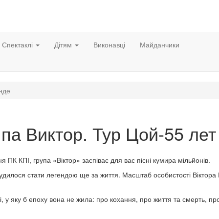
Спектаклі
Дітям
Виконавці
Майданчики
нде
па Виктор. Тур Цой-55 лет
я ПК КПІ, група «Віктор» заспіває для вас пісні кумира мільйонів.
у судилося стати легендою ще за життя. Масштаб особистості Віктора
, у яку б епоху вона не жила: про кохання, про життя та смерть, пр