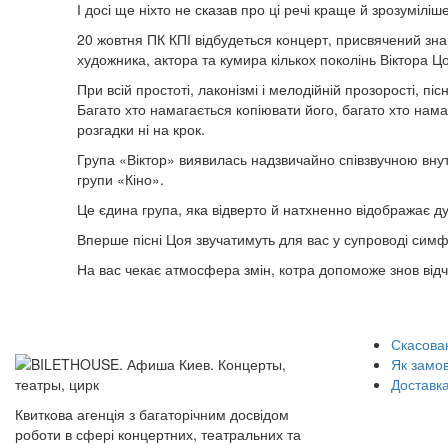
І досі ще ніхто не сказав про ці речі краще й зрозуміліше,
20 жовтня ПК КПІ відбудеться концерт, присвячений зна
художника, актора та кумира кількох поколінь Віктора Ц
При всій простоті, лаконізмі і мелодійній прозорості, пі
Багато хто намагається копіювати його, багато хто нам
розгадки ні на крок.
Група «Віктор» виявилась надзвичайно співзвучною внут
групи «Кіно».
Це єдина група, яка відверто й натхненно відображає дух
Вперше пісні Цоя звучатимуть для вас у супроводі симф
На вас чекає атмосфера змін, котра допоможе знов відч
Скасован
Як замо
Доставка
Квиткова агенція з багаторічним досвідом
роботи в сфері концертних, театральних та