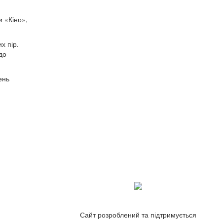
и «Кіно»,
х пір.
до
ень
Сайт розроблений та підтримується