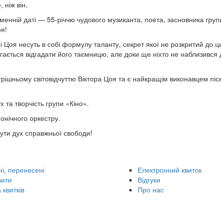
 ніж він.
менній даті — 55-річчю чудового музиканта, поета, засновника груп
оя!
сні Цоя несуть в собі формулу таланту, секрет якої не розкритий до ци
агається відгадати його таємницю, але доки ще ніхто не наблизився 
рішньому світовідчуттю Віктора Цоя та є найкращім виконавцем піс
 та творчість групи «Кіно».
онічного оркестру.
ути дух справжньої свободи!
і, перенесені
Електронний квиток
вити
Відгуки
 квитків
Про нас