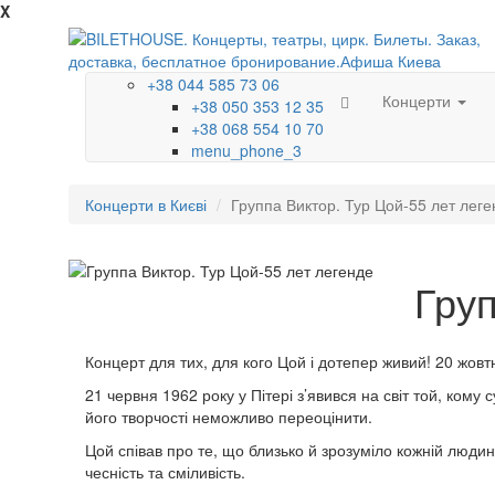
X
+38 044 585 73 06
Концерти
+38 050 353 12 35
+38 068 554 10 70
menu_phone_3
Концерти в Києві
Группа Виктор. Тур Цой-55 лет леге
Груп
Концерт для тих, для кого Цой і дотепер живий! 20 жовтн
21 червня 1962 року у Пітері з’явився на світ той, ком
його творчості неможливо переоцінити.
Цой співав про те, що близько й зрозуміло кожній людині
чесність та сміливість.