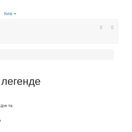
Київ
 легенде
 Цоя та
о