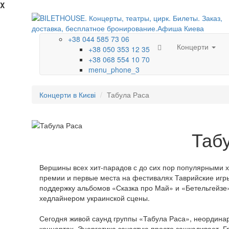
X
+38 044 585 73 06
Концерти
+38 050 353 12 35
+38 068 554 10 70
menu_phone_3
Концерти в Києві
Табула Раса
Таб
Вершины всех хит-парадов с до сих пор популярными 
премии и первые места на фестивалях Таврийские игры
поддержку альбомов «Сказка про Май» и «Бетельгейзе
хедлайнером украинской сцены.
Сегодня живой саунд группы «Табула Раса», неордина
концертах. Энергетика зачастую просто зашкаливает. Гр