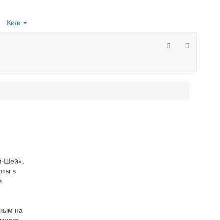
Київ
й-Шей»,
рты в
м
шным на
 много