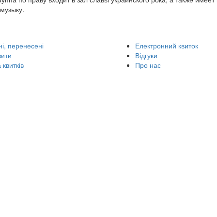
музыку.
і, перенесені
Електронний квиток
вити
Відгуки
 квитків
Про нас