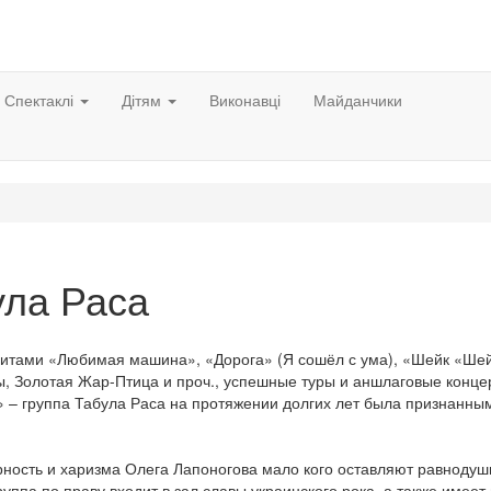
Спектаклі
Дітям
Виконавці
Майданчики
ула Раса
хитами «Любимая машина», «Дорога» (Я сошёл с ума), «Шейк «Ше
, Золотая Жар-Птица и проч., успешные туры и аншлаговые конце
» – группа Табула Раса на протяжении долгих лет была признанны
рность и харизма Олега Лапоногова мало кого оставляют равноду
уппа по праву входит в зал славы украинского рока, а также имеет