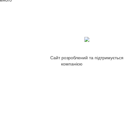
Сайт розроблений та підтримується
компанією
ZetWeb Studio