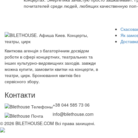
почитателей среди людей, любящих качественную поп-
Скасован
Як замо
Доставка
Квиткова агенція з багаторічним досвідом
роботи в сфері концертних, театральних та
інших культурно-видовищних заходів. завжди
можна купити, замовити квитки на концерти, в
театри, цирк. Бронювання квитків без
сервісного збору.
Контакти
+38 044 585 73 06
info@bilethouse.com
© 2026 BILETHOUSE.COM Всі права захищені.