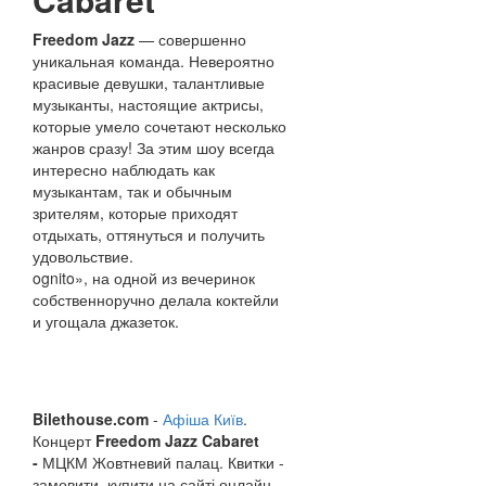
Freedom Jazz
— совершенно
уникальная команда. Невероятно
красивые девушки, талантливые
музыканты, настоящие актрисы,
которые умело сочетают несколько
жанров сразу! За этим шоу всегда
интересно наблюдать как
музыкантам, так и обычным
зрителям, которые приходят
отдыхать, оттянуться и получить
удовольствие.
ognito», на одной из вечеринок
собственноручно делала коктейли
и угощала джазеток.
Bilethouse
.
com
-
Афіша Київ
.
Концерт
Freedom Jazz Cabaret
-
МЦКМ Жовтневий палац. Квитки -
замовити, купити на сайті онлайн