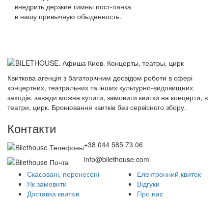
внедрить дерзкие гимны пост-панка
в нашу привычную обыденность.
Квиткова агенція з багаторічним досвідом роботи в сфері
концертних, театральних та інших культурно-видовищних
заходів. завжди можна купити, замовити квитки на концерти, в
театри, цирк. Бронювання квитків без сервісного збору.
Контакти
+38 044 585 73 06
info@bilethouse.com
Скасовані, перенесені
Електронний квиток
Як замовити
Відгуки
Доставка квитків
Про нас