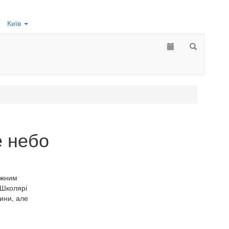
Київ
е небо
ижним
 Школярі
дини, але