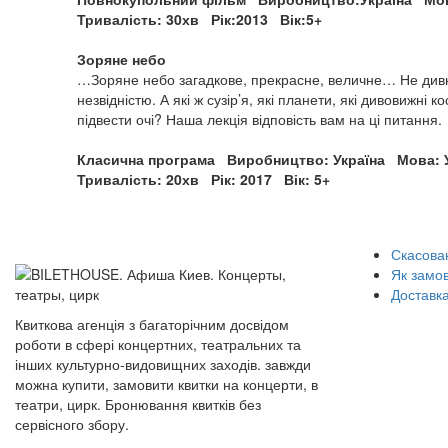
Тривалість: 30хв
Рік:2013
Вік:5+
Зоряне небо
…Зоряне небо загадкове, прекрасне, величне… Не дивн
незвідністю. А які ж сузір’я, які планети, які дивовижні
підвести очі? Наша лекція відповість вам на ці питання.
Класична програма
Виробництво: Україна
Мова: 
Тривалість: 20хв
Рік: 2017
Вік: 5+
Скасован
Як замо
Доставка
Квиткова агенція з багаторічним досвідом
роботи в сфері концертних, театральних та
інших культурно-видовищних заходів. завжди
можна купити, замовити квитки на концерти, в
театри, цирк. Бронювання квитків без
сервісного збору.