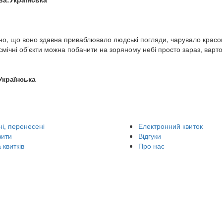
о, що воно здавна приваблювало людські погляди, чарувало красо
 космічні об’єкти можна побачити на зоряному небі просто зараз, вар
Українська
і, перенесені
Електронний квиток
вити
Відгуки
 квитків
Про нас