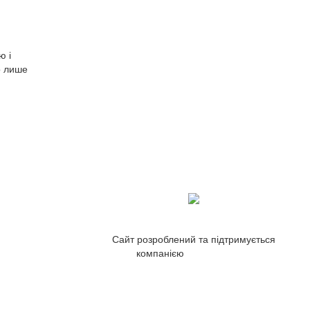
ю і
то лише
Сайт розроблений та підтримується
компанією
ZetWeb Studio