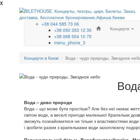
X
+38 044 585 73 06
Концерти
+38 050 353 12 35
+38 068 554 10 70
menu_phone_3
Концерти в Києві
Вода - чудо природы. Звездное неб
Вода
Вода – диво природи
Вода – що може бути простіше? Але без неї немає жит
світом води, а веселі пригоди маленької Крапельки дозв
зможуть познайомитися не тільки з властивостями води і
і зробити разом з крапельками води захоплюючу подорож
Повнокупольний фільм
Виробництво:Україна
Мов