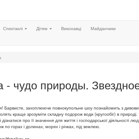
Спектаклі
Дітям
Виконавці
Майданчики
о
 - чудо природы. Звездно
тя! Барвисте, захоплююче повнокупольне шоу познайомить з дивов
олять краще зрозуміти складну подорож води (кругообіг) в природі.
 дізнатися про її значення для життя і господарської діяльності лю
 по горах і долинах, морях і річках, під землею.
а:Українська