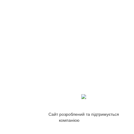
Сайт розроблений та підтримується
компанією
ZetWeb Studio