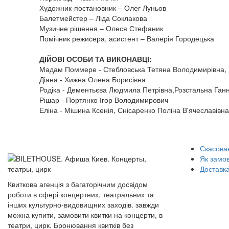
Художник-постановник – Олег Луньов
Балетмейстер – Ліда Соклакова
Музичне рішення – Олеся Стефаник
Помічник режисера, асистент – Валерія Городецька
ДІЙОВІ ОСОБИ ТА ВИКОНАВЦІ:
Мадам Поммере - Стебловська Тетяна Володимирівна,
Діана - Хижна Олена Борисівна
Родіка - Дементьєва Людмила Петрівна,Розстальна Ган
Рішар - Портянко Ігор Володимирович
Еліна - Мішина Ксенія, Снісаренко Поліна В'ячеславівна
Скасован
Як замо
Доставка
Квиткова агенція з багаторічним досвідом
роботи в сфері концертних, театральних та
інших культурно-видовищних заходів. завжди
можна купити, замовити квитки на концерти, в
театри, цирк. Бронювання квитків без