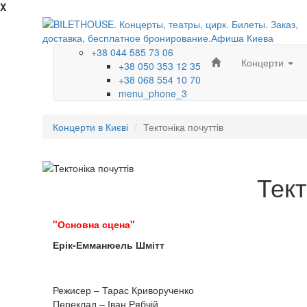
X
+38 044 585 73 06
Концерти
+38 050 353 12 35
+38 068 554 10 70
menu_phone_3
Концерти в Києві
Тектоніка почуттів
Тект
"Основна сцена"
Ерік-Емманюель Шмітт
Режисер – Тарас Криворученко
Переклад – Іван Рябчій