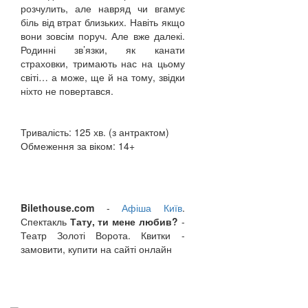
розчулить, але навряд чи вгамує
біль від втрат близьких. Навіть якщо
вони зовсім поруч. Але вже далекі.
Родинні зв’язки, як канати
страховки, тримають нас на цьому
світі… а може, ще й на тому, звідки
ніхто не повертався.
Тривалість: 125 хв. (з антрактом)
Обмеження за віком: 14+
Bilethouse.com
-
Афіша Київ
.
Спектакль
Тату, ти мене любив?
-
Театр Золоті Ворота. Квитки -
замовити, купити на сайті онлайн