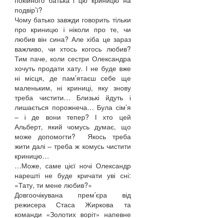
покійного батька і цю криницю на
подвір’ї?
Чому батько завжди говорить тільки
про криницю і ніколи про те, чи
любив він сина? Але хіба це зараз
важливо, чи хтось когось любив?
Тим паче, коли сестри Олександра
хочуть продати хату. І не буде вже
ні місця, де пам’ятаєш себе ще
маленьким, ні криниці, яку знову
треба чистити… Близькі йдуть і
лишається порожнеча… Була сім’я
– і де вони тепер? І хто цей
Альберт, який чомусь думає, що
може допомогти? Якось треба
жити далі – треба ж комусь чистити
криницю…
…Може, саме цієї ночі Олександр
нарешті не буде кричати уві сні:
«Тату, ти мене любив?»
Довгоочікувана прем’єра від
режисера Стаса Жиркова та
команди «Золотих воріт» напевне