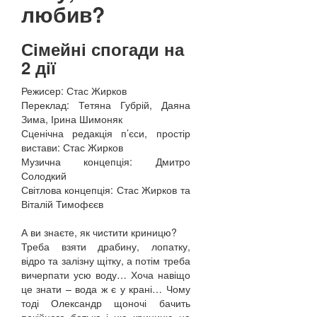
любив?
Сімейні спогади на
2 дії
Режисер: Стас Жирков
Переклад: Тетяна Губрій, Даяна
Зима, Ірина Шимоняк
Сценічна редакція п’єси, простір
вистави: Стас Жирков
Музична концепція: Дмитро
Солодкий
Світлова концепція: Стас Жирков та
Віталій Тимофєєв
А ви знаєте, як чистити криницю?
Треба взяти драбину, лопатку,
відро та залізну щітку, а потім треба
вичерпати усю воду… Хоча навіщо
це знати – вода ж є у крані… Чому
тоді Олександр щоночі бачить