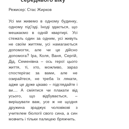
Режисер: Стас Жирков
Усі ми живемо в одному будинку,
одному під'їзді. Іноді здається, що
мешкаємо в одній квартирі. Усі
стежать один за одним, усі живуть
не своїм життям, усі намагаються
допомогти, але чи це дійсно
допомога? Іра, Коля, Ваня, Сергій,
Дід, Семенівна – ось герої цього
життя, ті, хто, можливо, зараз
спостерігає за вами, але не
озирайтеся, не треба їх лякати,
адже це дуже цікаво – підглядайте і
ви.... А сміятися чи плакати від
усього, що відбувається, –
вирішувати вам, усе ж не щодня
дружина зраджує чоловікові з
учителем біології свого сина, а син
мовчить і тільки палицею бряжчить.