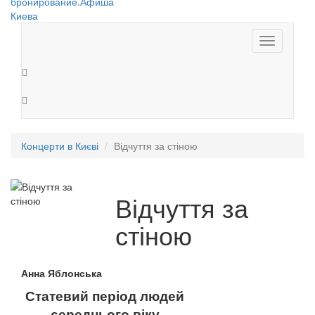
Toggle
navigation
Концерти в Києві
Відчуття за стіною
Відчуття за
стіною
Анна Яблонська
Статевий період людей
середнього віку