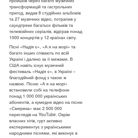
пройшов через багато музичних
трансформацій та гастрольних
пригод, видав 8 студійних альбомів
та 27 музичних відео, потрапив у
саундтреки багатьох фільмів та
телевізійних серіалів, відіграв понад
1000 концертів у 12 країнах світу.
Пісні «Надія є», «А я на морі» та
багато інших співають по всій
Україні і далеко за її межами. В
США навіть існує музичний
фестиваль «Надія є», в Україні –
благодійний фонд з такою ж
назвою. Пісню «А я на морі»
встановили собі на телефони
понад 1 000 000 українських
абонентів, а кумедне відео на пісню
«Смерека» має 2 500 000
переглядів на YouTube. Окрім
власних хітів, гурт активно
експериментує з українськими
народними піснями, які виконує в