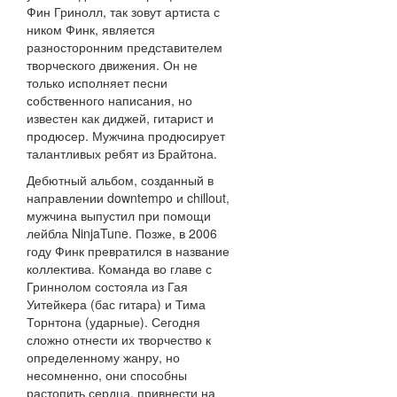
Фин Гринолл, так зовут артиста с
ником Финк, является
разносторонним представителем
творческого движения. Он не
только исполняет песни
собственного написания, но
известен как диджей, гитарист и
продюсер. Мужчина продюсирует
талантливых ребят из Брайтона.
Дебютный альбом, созданный в
направлении downtempo и chillout,
мужчина выпустил при помощи
лейбла NinjaTune. Позже, в 2006
году Финк превратился в название
коллектива. Команда во главе с
Гриннолом состояла из Гая
Уитейкера (бас гитара) и Тима
Торнтона (ударные). Сегодня
сложно отнести их творчество к
определенному жанру, но
несомненно, они способны
растопить сердца, привнести на