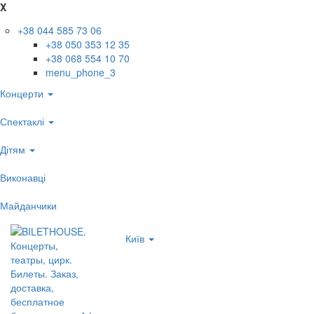
X
+38 044 585 73 06
+38 050 353 12 35
+38 068 554 10 70
menu_phone_3
Концерти
Спектаклі
Дітям
Виконавці
Майданчики
Київ