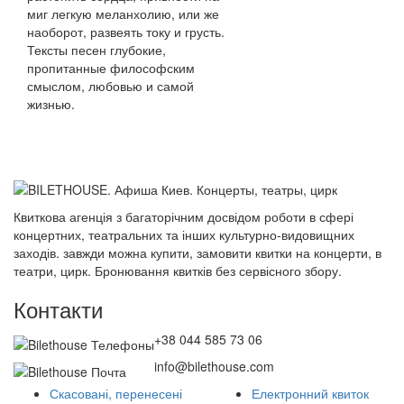
миг легкую меланхолию, или же
наоборот, развеять току и грусть.
Тексты песен глубокие,
пропитанные философским
смыслом, любовью и самой
жизнью.
Квиткова агенція з багаторічним досвідом роботи в сфері
концертних, театральних та інших культурно-видовищних
заходів. завжди можна купити, замовити квитки на концерти, в
театри, цирк. Бронювання квитків без сервісного збору.
Контакти
+38 044 585 73 06
info@bilethouse.com
Скасовані, перенесені
Електронний квиток