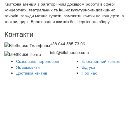
Квиткова агенція з багаторічним досвідом роботи в сфері
концертних, театральних та інших культурно-видовищних
заходів. завжди можна купити, замовити квитки на концерти, в
театри, цирк. Бронювання квитків без сервісного збору.
Контакти
+38 044 585 73 06
info@bilethouse.com
Скасовані, перенесені
Електронний квиток
Як замовити
Відгуки
Доставка квитків
Про нас