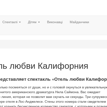
Спектаклі
Дітям
Виконавці
Майданчики
ль любви Калифорния
редставляет спектакль «Отель любви Калифо
лько посмеяться от души, но и с головой окунуться в увлекательну
нитого американского драматурга Нила Саймона. Вас ожидает
линия, которая не позволит вам скучать ни секунды. Три супруже
ере отеля в Лос-Анджелесе. Стены этого номера стали свидетелем
т хранить бесчисленное количество секретов, с которыми и позна