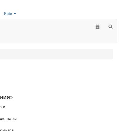
Київ
рния»
ю и
ские пары
комится