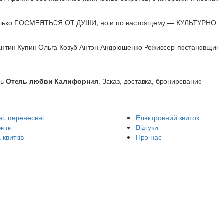
лько ПОСМЕЯТЬСЯ ОТ ДУШИ, но и по настоящему — КУЛЬТУРНО
тин Купин Ольга Козуб Антон Андрющенко Режиссер-постановщик
ль
Отель любви Калифорния
. Заказ, доставка, бронирование
і, перенесені
Електронний квиток
вити
Відгуки
 квитків
Про нас