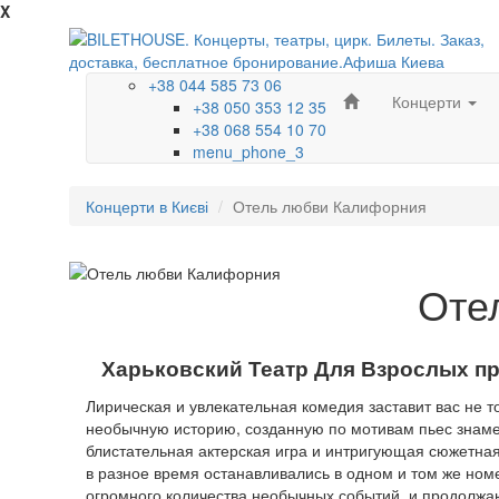
X
+38 044 585 73 06
Концерти
+38 050 353 12 35
+38 068 554 10 70
menu_phone_3
Концерти в Києві
Отель любви Калифорния
Оте
Харьковский Театр Для Взрослых п
Лирическая и увлекательная комедия заставит вас не то
необычную историю, созданную по мотивам пьес знаме
блистательная актерская игра и интригующая сюжетная 
в разное время останавливались в одном и том же ном
огромного количества необычных событий, и продолжаю