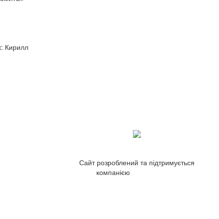
: Кирилл
Сайт розроблений та підтримується
компанією
ZetWeb Studio