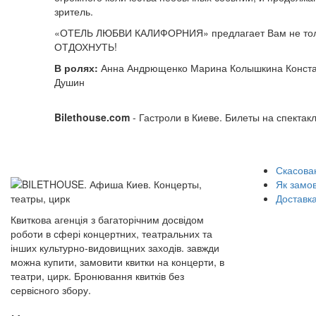
зритель.
«ОТЕЛЬ ЛЮБВИ КАЛИФОРНИЯ» предлагает Вам не то
ОТДОХНУТЬ!
В ролях:
Анна Андрющенко Марина Колышкина Констан
Душин
Bilethouse.com
- Гастроли в Киеве. Билеты на спектак
Скасован
Як замо
Доставка
Квиткова агенція з багаторічним досвідом
роботи в сфері концертних, театральних та
інших культурно-видовищних заходів. завжди
можна купити, замовити квитки на концерти, в
театри, цирк. Бронювання квитків без
сервісного збору.