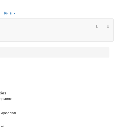
Київ
 без
озриває
Мирослав
лі