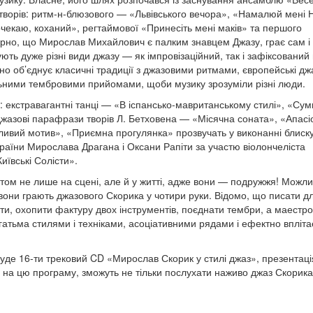
ворів: ритм-н-блюзового — «Львівського вечора», «Намалюй мені Н
почекаю, коханий», регтаймової «Принесіть мені маків» та першого
омірно, що Мирослав Михайлович є палким знавцем Джазу, грає сам і
ують дуже різні види джазу — як імпровізаційний, так і зафіксований 
зно об’єднує класичні традиції з джазовими ритмами, європейські дж
льними тембровими прийомами, щоби музику зрозуміли різні люди.
: екстравагантні танці — «В іспансько-мавританському стилі», «Су
джазові парафрази творів Л. Бетховена — «Місячна соната», «Апасі
язливий мотив», «Приємна прогулянка» прозвучать у виконанні блиск
країни Мирослава Драгана і Оксани Рапіти за участю віолончеліста
иївські Солісти».
дуетом не лише на сцені, але й у житті, адже вони — подружжя! Можл
и вони грають джазового Скорика у чотири руки. Відомо, що писати д
ти, охопити фактуру двох інструментів, поєднати тембри, а маестр
атьма стилями і техніками, асоціативними рядами і ефектно вплітає
е 16-ти трековий CD «Мирослав Скорик у стилі джаз», презентаці
де на цю програму, зможуть не тільки послухати наживо джаз Скорика