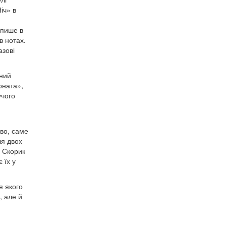
іч» в
 пише в
в нотах.
азові
мний
оната»,
учого
иво, саме
ля двох
о Скорик
 їх у
я якого
, але й