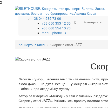
X
+38 044 585 73 06
Концерти
+38 050 353 12 35
+38 068 554 10 70
menu_phone_3
Концерти в Києві
Скорик в стилі JAZZ
Скор
Легкість і гумор, шалений темп та «ламаний» ритм, пруж
якого джаз — не джаз. Все це — у концерті «Скорик в с
шаблони про академічну музику.
Автор безсмертної «Мелодії» у свій ювілейний рік дару
Скорик у стилі JAZZ». Унікальність проекту полягає в 
Легендарний композитор-класик високо цінує джазову м