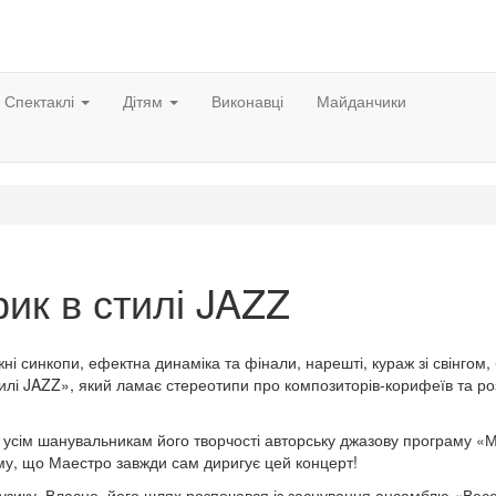
Спектаклі
Дітям
Виконавці
Майданчики
ик в стилі JAZZ
ні синкопи, ефектна динаміка та фінали, нарешті, кураж зі свінгом,
тилі JAZZ», який ламає стереотипи про композиторів-корифеїв та р
є усім шанувальникам його творчості авторську джазову програму «
тому, що Маестро завжди сам диригує цей концерт!
узику. Власне, його шлях розпочався із заснування ансамблю «Весе