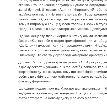
скрипки» та написання популярних джазово-естрадних т
жанрі бугі-вугі, блюзових «Аеліти», «Карпат», «Я тебе 
українського твісту «Не топчіть конвалій». Тому закон
цьому стилі. «Адже сьогодні, — говорить він, — спі¬вісн
Тому я імпровізую і пишу джазові твори». Скорик віртуо
традиції з власною композиторською мовою, індивідуа
Під час концерту твори Скорика з інтригуючими назвами
блюз», «Канкан ніби зі старої грамофонної плити» або 
«До Елізи» і джазові п’єси «В народному стилі», «Нав’
львівського фортепіанного дуету заслужених артистів У
Олександр Пірієва та у супроводі камерного оркестру «К
До речі, Рапіта і Драган грають разом з 1994 року і є 
в цьому секрет їх унікальної зіграності? Особливо, кол
фортепіано ду¬же складно, тому що необхідно розмісти
робить це з філігранною майстерністю, адже володіє баг
фактуру фортепіано.
Ще одним подарунком від Маестро шанувальникам — буд
відбувається саме під час концерту. Тож, усі, хто прий
взяти автограф на новому диску у самого Маестро.