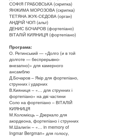
СОФІЯ ГРАБОВСЬКА (скрипка)
ЯНЖИМА МОРОЗОВА (скрипка)
ТЕТЯНА ЖУК-СЄДОВА (орган)
АНДРІЙ ЧОП (альт)
ДЕНИС БОЧАРОВ (фортепіано)
ВІТАЛІЙ КИЯНИЦЯ (фортепіано)
Програма:
О. Ретинський — «Долго (и в той
долготе — беспрерывно-
внезапно)» для камерного
ансамблю
Д.Бочаров – Якір для фортепіано,
струнних і ударних
В.Кияниця – «… для струнних і
фортепіано» на дві частини
Соло на фортепіано – ВІТАЛІЙ
КИЯНИЦЯ
М.Коломієць – Дзеркало для
акордеона, фортепіано і струнних
М.Шалигін – «… in memory of
Ingmar Bergman» для голосу,