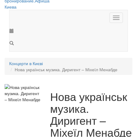
Toggle
navigation
Концерти в Києві
Нова українськ музика. Диригент – Міхеїл Менабде
Нова українськ
музика.
Диригент –
Міхеїл Менабде