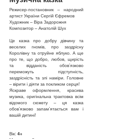
Режисер-постановник – народний
артист України Сергій Єфремов
Художник – Віра Задорожня
Композитор – Анатолій Шух
Це казка про добру дівчину та
веселих гномів, про заздрісну
Королівну та отруйне яблуко. А ще
про те, що добро, любов, щирість
та відданість обов’язково
переможуть підступність,
заздрісність та злі наміри. Головне
– вірити і діяти за покликом серця!
Яскраве оформлення, красива
музика, оригінальна трактовка всім
відомого сюжету – ця казка
обов’язково запам’ятається вам і
вашій дитині!
Вік:
4+