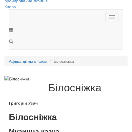
Toggle
navigation
Афіша дітям в Києві
Білосніжка
Білосніжка
Григорій Усач
Білосніжка
Музична казка