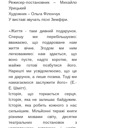
Режисер-постановник – Михайло
Урицький
Художник – Ольга Філончук
У виставі звучать пісні Земфіри.
«Життя - таки дивний подарунок.
Спершу ми перебільшуємо:
вважаємо, що подароване нам
життя вічне. Згодом ми ним
легковажимо: нам здається, що
воно пусте, надто коротке, ми
майже готові позбутися його.
Нарешті ми усвідомлюємо, що це
не дарунок, а лише позика. Тоді ми
намагаємося заслужити його» (Е.-
Е. Шмітт).
Історія, що торкається серця.
Історія, яка не залишає байдужим.
Історія, яка робить кожного з нас
сильнішим. Мільйонні тиражі книги
різними мовами світу, десятки
театральних постановок з
уславленими акторами, і навіть