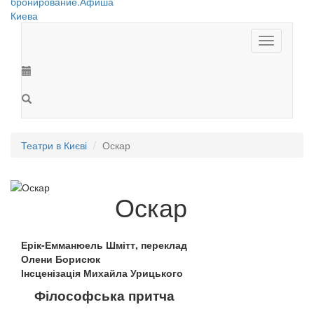
Toggle
navigation
Театри в Києві
Оскар
Оскар
Ерік-Емманюель Шмітт, переклад
Олени Борисюк
Інсценізація Михайла Урицького
Філософська притча