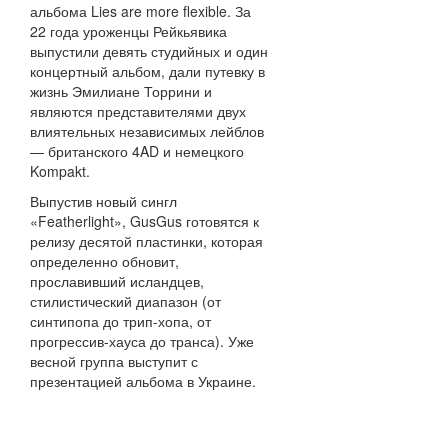
альбома Lies are more flexible. За
22 года уроженцы Рейкьявика
выпустили девять студийных и один
концертный альбом, дали путевку в
жизнь Эмилиане Торрини и
являются представителями двух
влиятельных независимых лейблов
— британского 4AD и немецкого
Kompakt.
Выпустив новый сингл
«Featherlight», GusGus готовятся к
релизу десятой пластинки, которая
определенно обновит,
прославивший исландцев,
стилистический диапазон (от
синтипопа до трип-хопа, от
прогрессив-хауса до транса). Уже
весной группа выступит с
презентацией альбома в Украине.