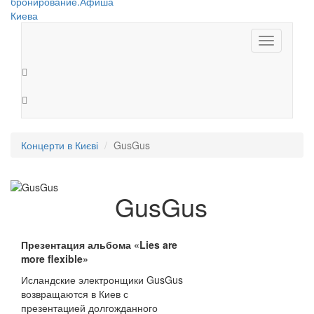
Toggle
navigation
Концерти в Києві
GusGus
GusGus
Презентация альбома «Lies are
more flexible»
Исландские электронщики GusGus
возвращаются в Киев с
презентацией долгожданного