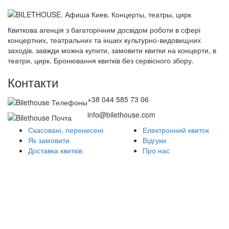
Квиткова агенція з багаторічним досвідом роботи в сфері
концертних, театральних та інших культурно-видовищних
заходів. завжди можна купити, замовити квитки на концерти, в
театри, цирк. Бронювання квитків без сервісного збору.
Контакти
+38 044 585 73 06
info@bilethouse.com
Скасовані, перенесені
Електронний квиток
Як замовити
Відгуки
Доставка квитків
Про нас