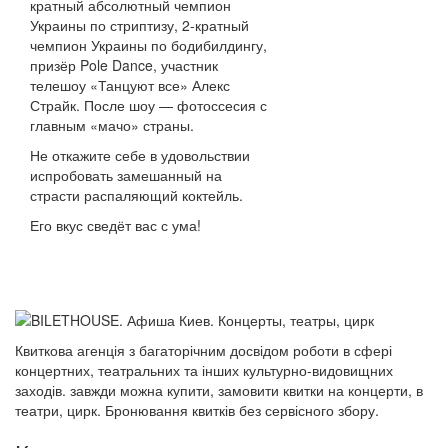
кратный абсолютный чемпион
Украины по стриптизу, 2-кратный
чемпион Украины по бодибилдингу,
призёр Pole Dance, участник
телешоу «Танцуют все» Алекс
Страйк. После шоу — фотоссесия с
главным «мачо» страны.
Не откажите себе в удовольствии
испробовать замешанный на
страсти распаляющий коктейль.
Его вкус сведёт вас с ума!
Квиткова агенція з багаторічним досвідом роботи в сфері
концертних, театральних та інших культурно-видовищних
заходів. завжди можна купити, замовити квитки на концерти, в
театри, цирк. Бронювання квитків без сервісного збору.