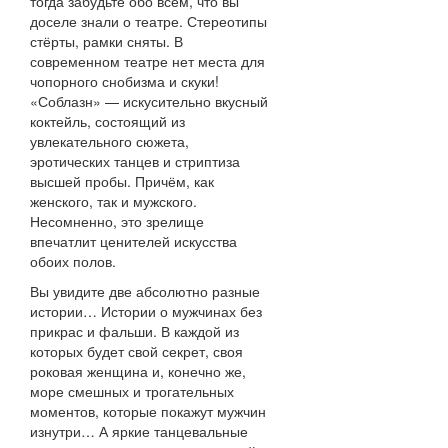
тогда забудьте обо всем, что вы
доселе знали о театре. Стереотипы
стёрты, рамки сняты. В
современном театре нет места для
чопорного снобизма и скуки!
«Соблазн» — искусительно вкусный
коктейль, состоящий из
увлекательного сюжета,
эротических танцев и стриптиза
высшей пробы. Причём, как
женского, так и мужского.
Несомненно, это зрелище
впечатлит ценителей искусства
обоих полов.
Вы увидите две абсолютно разные
истории… Истории о мужчинах без
прикрас и фальши. В каждой из
которых будет свой секрет, своя
роковая женщина и, конечно же,
море смешных и трогательных
моментов, которые покажут мужчин
изнутри… А яркие танцевальные