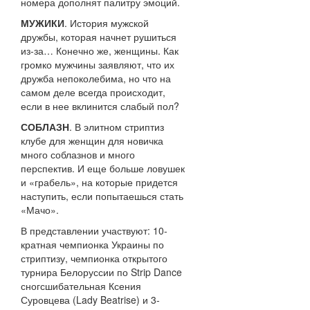
номера дополнят палитру эмоций.
МУЖИКИ
. История мужской
дружбы, которая начнет рушиться
из-за… Конечно же, женщины. Как
громко мужчины заявляют, что их
дружба непоколебима, но что на
самом деле всегда происходит,
если в нее вклинится слабый пол?
СОБЛАЗН
. В элитном стриптиз
клубе для женщин для новичка
много соблазнов и много
перспектив. И еще больше ловушек
и «грабель», на которые придется
наступить, если попытаешься стать
«Мачо».
В представлении участвуют: 10-
кратная чемпионка Украины по
стриптизу, чемпионка открытого
турнира Белоруссии по Strip Dance
сногсшибательная Ксения
Суровцева (Lady Beatrise) и 3-