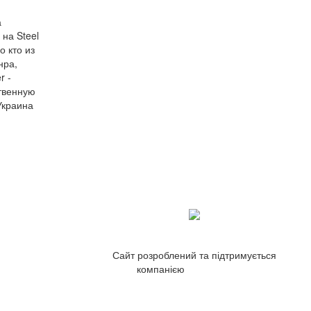
а
на Steel
о кто из
нра,
r -
ственную
Украина
Сайт розроблений та підтримується
компанією
ZetWeb Studio