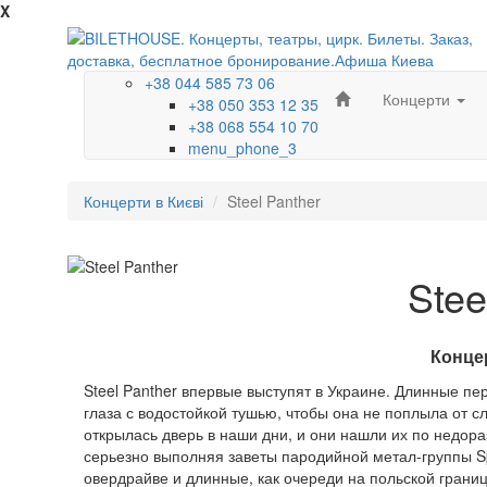
X
+38 044 585 73 06
Концерти
+38 050 353 12 35
+38 068 554 10 70
menu_phone_3
Концерти в Києві
Steel Panther
Stee
Концер
Steel Panther впервые выступят в Украине. Длинные п
глаза с водостойкой тушью, чтобы она не поплыла от сл
открылась дверь в наши дни, и они нашли их по недора
серьезно выполняя заветы пародийной метал-группы Spi
овердрайве и длинные, как очереди на польской грани