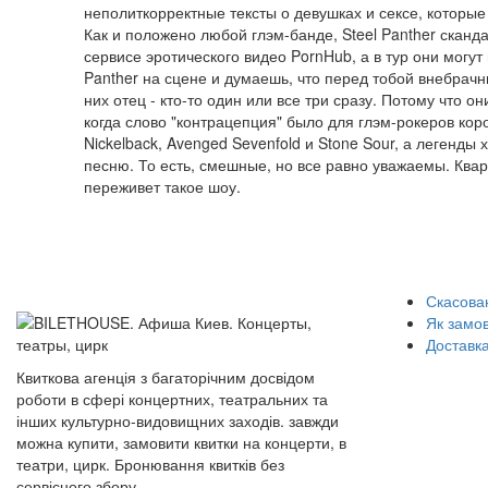
неполиткорректные тексты о девушках и сексе, которы
Как и положено любой глэм-банде, Steel Panther скан
сервисе эротического видео PornHub, а в тур они могут
Panther на сцене и думаешь, что перед тобой внебрачный
них отец - кто-то один или все три сразу. Потому что о
когда слово "контрацепция" было для глэм-рокеров корот
Nickelback, Avenged Sevenfold и Stone Sour, а легенды
песню. То есть, смешные, но все равно уважаемы. Ква
переживет такое шоу.
Скасован
Як замо
Доставка
Квиткова агенція з багаторічним досвідом
роботи в сфері концертних, театральних та
інших культурно-видовищних заходів. завжди
можна купити, замовити квитки на концерти, в
театри, цирк. Бронювання квитків без
сервісного збору.