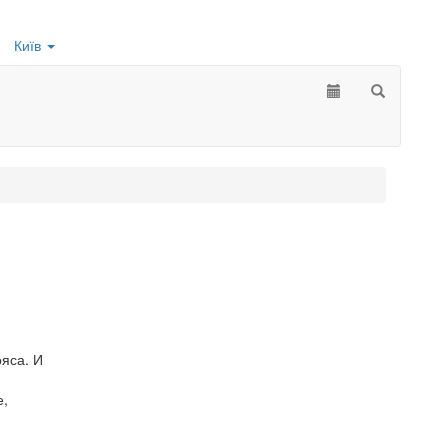
Київ
яса. И
е,