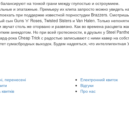
е балансируют на тонкой грани между глупостью и остроумием.
дальные и эпатажные. Премьеру их клипа запросто можно увидеть н
 поехать при поддержке известной порностудии Brazzers. Смотришь 
 сын Guns 'n' Roses, Twisted Sisters и Van Halen. Только непонятн
ни звучат столь же оторвано и развязно. Как во времена расцвета жа
ким анекдотом. Но при всей гротескности, в друзьях у Steel Panthe
 хард-рока Cheap Trick с радостью записывают с ними кавер на соб
ртет сумасбродных выходок. Будем надеяться, что интеллигентная 
і, перенесені
Електронний квиток
вити
Відгуки
 квитків
Про нас