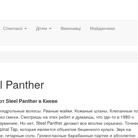
Спектаклі
Дітям
Виконавці
Майданчики
l Panther
т Steel Panther в Киеве
ергидрольные волосы. Рваные майки. Кожаные штаны. Клепанные по
ез смеха. Смотришь на этих ребят и думаешь, что где-то в 1980-х
зумению. Но нет. Steel Panther делают все вполне серьезно. Точне
nal Tap, которая является объектом бешенного культа. Звук на
це, гитарные соло. Громогласные барабанные партии и абсолютно