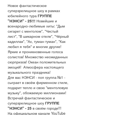
Новое фантастическое
суперзрелищное шоу в рамках
юбилейного тура
ГРУППЕ
"НЭНСИ" - 25!!!
Новейшие и
всенародно-любимые хиты: "Дым
сигарет с ментолом", "Чистый
лист", "В шикарном отеле", "Чёрный
кадиллак", "Ах, туман-туман", "Как
любил я тебя" и многие другие!
Яркие и проникновенные голоса
солистов! Множество неожиданных
сюрпризов! Океан положительных
эмоций! Атмосфера настоящего
музыкального праздника!
Для вас НЭНСИ - поп группа №1 -
сыграет в своём фирменном стиле,
подарит тепло и свою "ментоловую
музыку", обожаемую миллионами!
Встречай фантастическое и
суперзрелищное шоу
ГРУППЕ
"НЭНСИ" - 25
в своём городе!!!
На официальном канале YouTube