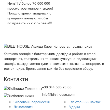
NensiTV более 70 000 000
просмотров клипов и видео!
Пришло время увидеться с
кумирами вживую, чтобы
поздравить их с юбилеем!!!
Квиткова агенція з багаторічним досвідом роботи в сфері
концертних, театральних та інших культурно-видовищних
заходів. завжди можна купити, замовити квитки на концерти, в
театри, цирк. Бронювання квитків без сервісного збору.
Контакти
+38 044 585 73 06
info@bilethouse.com
Скасовані, перенесені
Електронний квиток
Як замовити
Відгуки