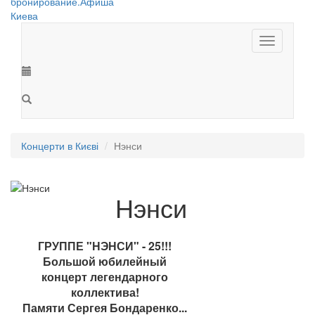
Toggle
navigation
Концерти в Києві
Нэнси
Нэнси
ГРУППЕ "НЭНСИ" - 25!!!
Большой юбилейный
концерт легендарного
коллектива!
Памяти Сергея Бондаренко...