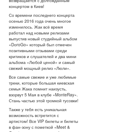
возвращается с долгожданным
концертом в Киев!
Со времени последнего концерта
осенью 2016 года очень многое
изменилось. Жак всё время
работал над новыми релизами
выпустив новый студийный альбом
«DоroGo» который был отмечен
позитивными отзывами среди
критиков и слушателей и два мини
альбома «Любой ценой» и самый
свежий мощный релиз «Люли».
Все самые свежие и уже любимые
треки, которые большая киевская
семья Жака помнит наизусть,
взорвут 5 Мая в клубе «MonteRay».
Стань частью этой громкой тусовки!
Также у тебя есть уникальная
возможность встретится с
артистом! Все VIP билеты и билеты
в фан-зону с пометкой «Meet &