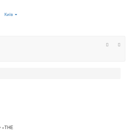
Київ
му «THE