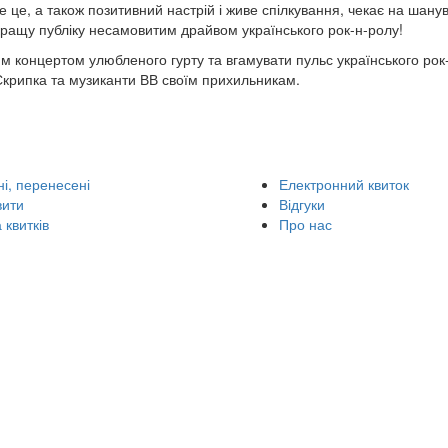
Усе це, а також позитивний настрій і живе спілкування, чекає на шану
кращу публіку несамовитим драйвом українського рок-н-ролу!
м концертом улюбленого гурту та вгамувати пульс українського рок
Скрипка та музиканти ВВ своїм прихильникам.
і, перенесені
Електронний квиток
вити
Відгуки
 квитків
Про нас