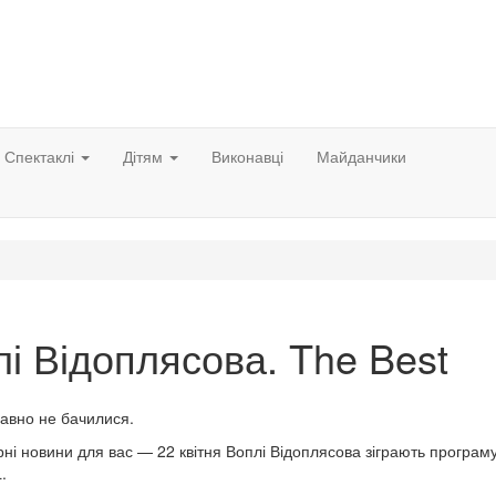
Спектаклі
Дітям
Виконавці
Майданчики
і Відоплясова. The Best
авно не бачилися.
рні новини для вас — 22 квітня Воплі Відоплясова зіграють програ
.