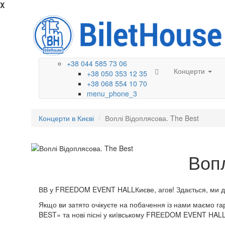
X
+38 044 585 73 06
Концерти
+38 050 353 12 35
+38 068 554 10 70
menu_phone_3
Концерти в Києві
Воплі Відоплясова. The Best
Вопл
ВВ у FREEDOM EVENT HALLКиєве, агов! Здається, ми д
Якщо ви затято очікуєте на побачення із нами маємо га
BEST» та нові пісні у київському FREЕDOM EVENT HALL