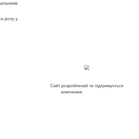
вальників
-н-ролу у
Сайт розроблений та підтримується
компанією
ZetWeb Studio