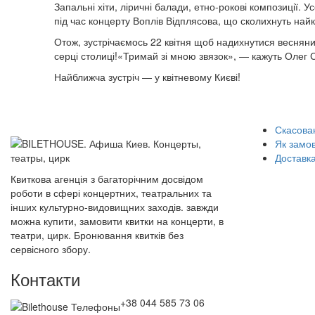
Запальні хіти, ліричні балади, етно-рокові композиції. 
під час концерту Воплів Відплясова, що сколихнуть най
Отож, зустрічаємось 22 квітня щоб надихнутися весняни
серці столиці!«Тримай зі мною звязок», — кажуть Олег 
Найближча зустріч — у квітневому Києві!
Скасован
Як замо
Доставка
Квиткова агенція з багаторічним досвідом
роботи в сфері концертних, театральних та
інших культурно-видовищних заходів. завжди
можна купити, замовити квитки на концерти, в
театри, цирк. Бронювання квитків без
сервісного збору.
Контакти
+38 044 585 73 06