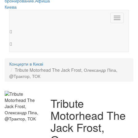
Toggle
navigation
Концерти в Києві
Tribute Motorhead The Jack Frost, Олександр Піпа,
@Трактор, ТОК
Tribute
Motorhead The
Jack Frost,