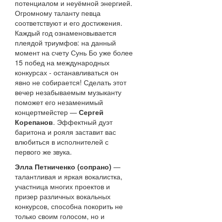
потенциалом и неуёмной энергией.
Огромному таланту певца
соответствуют и его достижения.
Каждый год ознаменовывается
плеядой триумфов: на данный
момент на счету Сунь Бо уже более
15 побед на международных
конкурсах - останавливаться он
явно не собирается! Сделать этот
вечер незабываемым музыканту
поможет его незаменимый
концертмейстер —
Сергей
Корепанов
. Эффектный дуэт
баритона и рояля заставит вас
влюбиться в исполнителей с
первого же звука.
Элла Петниченко
(сопрано)
—
талантливая и яркая вокалистка,
участница многих проектов и
призер различных вокальных
конкурсов, способна покорить не
только своим голосом, но и