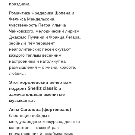
праздника.
Романтика Фредерика Шопена и
Феликса Мендельсона,
чувственность Петра Ильича
Чайковского, мелодический лиризм
Джакомо Пуччини и Франца Легара,
знойный темперамент
неаполитанских песен окутают
каждого тёплым весенним
настроением и натолкнут на
размышления – о жизни, красоте,
любви…
Этот королевский вечер вам
подарят
Sherliz
classic
и
замечательные
именитые
музыканты
:
Анна Сагалова (фортепиано)
-
блестящие победы в
международных конкурсах, десятки
концертов — каждый раз
впечатляющих и незабываемых —