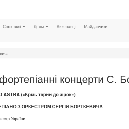
Спектаклі
Дітям
Виконавці
Майданчики
евича
фортепіанні концерти С. Б
ASTRA («Крізь терни до зірок»)
ЕПІАНО З ОРКЕСТРОМ СЕРГІЯ БОРТКЕВИЧА
кестр України