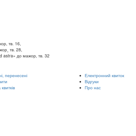
р, тв. 16,
ор¸ тв. 28,
 astra» до мажор, тв. 32
і, перенесені
Електронний квиток
вити
Відгуки
 квитків
Про нас