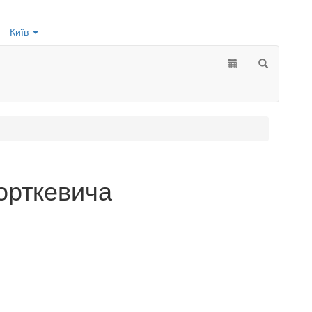
Київ
орткевича