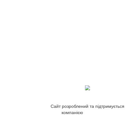
Сайт розроблений та підтримується
компанією
ZetWeb Studio