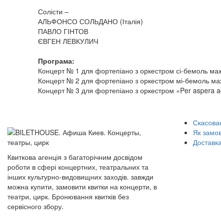
Солісти –
АЛЬФОНСО СОЛЬДАНО (Італія)
ПАВЛО ГІНТОВ
ЄВГЕН ЛЕВКУЛИЧ
Програма:
Концерт № 1 для фортепіано з оркестром сі-бемоль мажо
Концерт № 2 для фортепіано з оркестром мі-бемоль маж
Концерт № 3 для фортепіано з оркестром «Per aspera ad
Скасован
Як замо
Доставка
Квиткова агенція з багаторічним досвідом
роботи в сфері концертних, театральних та
інших культурно-видовищних заходів. завжди
можна купити, замовити квитки на концерти, в
театри, цирк. Бронювання квитків без
сервісного збору.