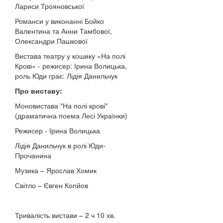
Лариси Трояновської
Романси у виконанні Бойко
Валентина та Анни Тамбової,
Олександри Пашкової
Вистава театру у кошику «На полі
Крові» - режисер: Ірина Волицька,
роль Юди грає: Лідія Данильчук
Про виставу:
Моновистава "На полі крові"
(драматична поема Лесі Українки)
Режисер - Ірина Волицька
Лідія Данильчук в ролі Юди-
Прочанина
Музика – Ярослав Хомик
Світло – Євген Копйов
Тривалість вистави – 2 ч 10 хв.