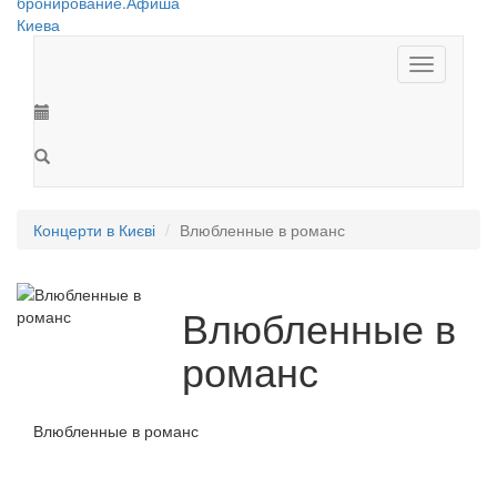
Toggle
navigation
Концерти в Києві
Влюбленные в романс
Влюбленные в
романс
Влюбленные в романс