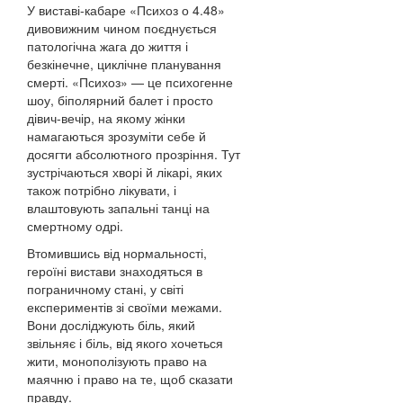
У виставі-кабаре «Психоз о 4.48»
дивовижним чином поєднується
патологічна жага до життя і
безкінечне, циклічне планування
смерті. «Психоз» — це психогенне
шоу, біполярний балет і просто
дівич-вечір, на якому жінки
намагаються зрозуміти себе й
досягти абсолютного прозріння. Тут
зустрічаються хворі й лікарі, яких
також потрібно лікувати, і
влаштовують запальні танці на
смертному одрі.
Втомившись від нормальності,
героїні вистави знаходяться в
пограничному стані, у світі
експериментів зі своїми межами.
Вони досліджують біль, який
звільняє і біль, від якого хочеться
жити, монополізують право на
маячню і право на те, щоб сказати
правду.