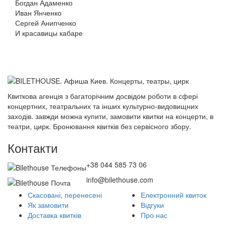
Богдан Адаменко
Иван Янченко
Сергей Анипченко
И красавицы кабаре
Квиткова агенція з багаторічним досвідом роботи в сфері
концертних, театральних та інших культурно-видовищних
заходів. завжди можна купити, замовити квитки на концерти, в
театри, цирк. Бронювання квитків без сервісного збору.
Контакти
+38 044 585 73 06
info@bilethouse.com
Скасовані, перенесені
Електронний квиток
Як замовити
Відгуки
Доставка квитків
Про нас