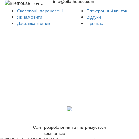
info@bilethouse.com
Скасовані, перенесені
Електронний квиток
Як замовити
Відгуки
Доставка квитків
Про нас
Сайт розроблений та підтримується
компанією
ZetWeb Studio