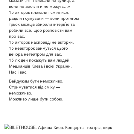
сказати „НІ“ і вийшли на вулиці, а
вони не змогли и не можуть…»
15 акторок плакали і сміялися,
раділи і сумували — вони протягом
трьох місяців збирали інтерв’ю та
робили все, щоб розповісти вам
про вас.
15 акторок насправді не акторки.
15 неакторок займуться цього
вечора нетеатром для вас.
15 людей покажуть вам людей.
Мешканців Києва і всієї України.
Нас і вас.
Байдужим бути неможливо.
Стримуватися від сміху —
неможливо.
Можливо лише бути собою.