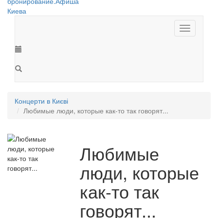
Toggle
navigation
Концерти в Києві
Любимые люди, которые как-то так говорят...
Любимые
люди, которые
как-то так
говорят...