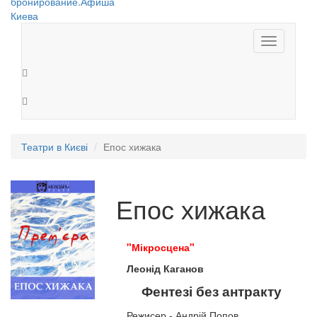
Toggle
navigation
Театри в Києві
Епос хижака
Епос хижака
"Мікросцена"
Леонід Каганов
Фентезі без антракту
Режисер - Андрій Попов