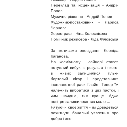
Переклад та інсценізація - Андрій
Попов
Музичне рішення - Андрій Попов
Художник-постановник - Лариса
Чернова
Хореограф - Ніна Колеснікова
Помічник режисера - Ліда Філовська
За мотивами оповідання Леоніда
Каганова.
На космічному лайнері стався
потужний вибух, в результаті якого,
в живих залишилися тільки
бортовий лікар і представниця
інопланетної раси Глайя. Тепер їм
належить вибратися з цієї пастки, і
чим швидше, тим краще. Адже
повітря залишилося так мало ...
Рятуючи своє життя - їм доведеться
похитнути банальні уявлення про
добро і зло.