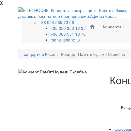
X
+38 044 585 73 06
Концерти
+38 050 353 12 35
+38 068 554 10 70
menu_phone_3
Концерти в Києві
Концерт Пам’яті Кузьми Cкрябіна
Конц
Конце
Скасован