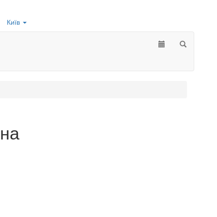
Київ
іна