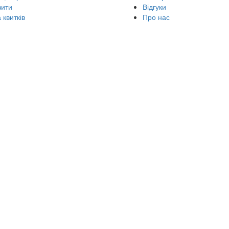
вити
Відгуки
 квитків
Про нас