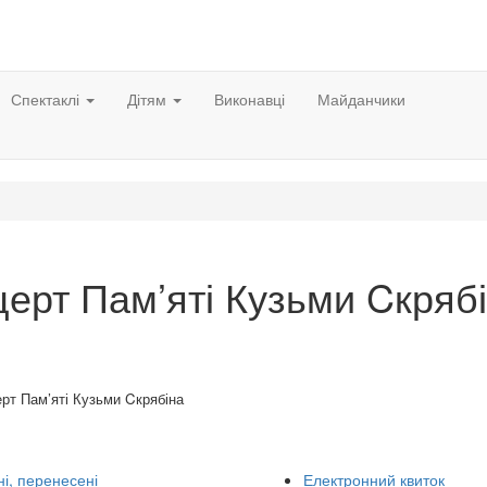
Спектаклі
Дітям
Виконавці
Майданчики
ерт Пам’яті Кузьми Cкряб
рт Пам’яті Кузьми Cкрябіна
і, перенесені
Електронний квиток