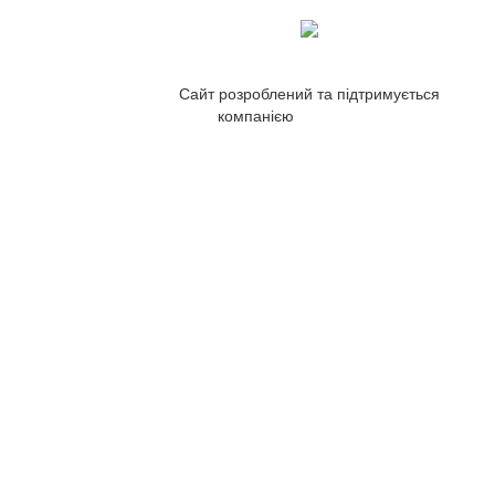
Сайт розроблений та підтримується
компанією
ZetWeb Studio