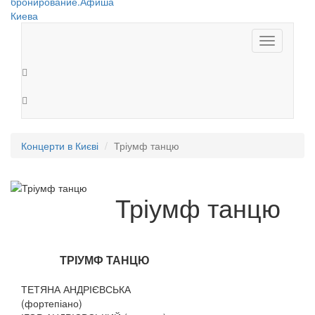
Toggle
navigation
Концерти в Києві
Тріумф танцю
Тріумф танцю
ТРІУМФ ТАНЦЮ
ТЕТЯНА АНДРІЄВСЬКА
(фортепіано)