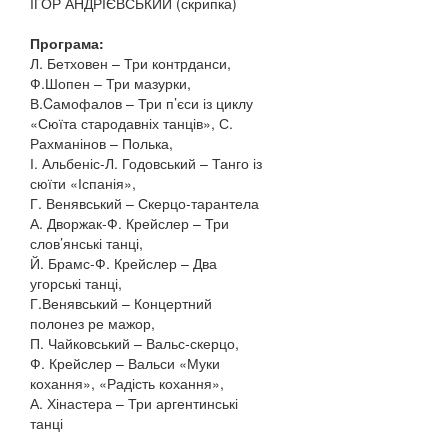
ІГОР АНДРІЄВСЬКИЙ (скрипка)
Програма:
Л. Бетховен – Три контрданси,
Ф.Шопен – Три мазурки,
В.Cамофалов – Три п’єси із циклу
«Сюїта стародавніх танців», С.
Рахманінов – Полька,
І. Альбеніс-Л. Годовський – Танго із
сюїти «Іспанія»,
Г. Венявський – Скерцо-тарантела
А. Дворжак-Ф. Крейслер – Три
слов’янські танці,
Й. Брамс-Ф. Крейслер – Два
угорські танці,
Г.Венявський – Концертний
полонез ре мажор,
П. Чайковський – Вальс-скерцо,
Ф. Крейслер – Вальси «Муки
кохання», «Радість кохання»,
А. Хінастера – Три аргентинські
танці