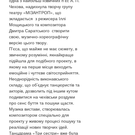
одна з найбільш нзвичних п’єс А. П.
Чехова, надихнула творчу групу
театру «МІЗАНТРОП», що
зкладається з режисера Іллі
Мощицького та композитора
Дмитра Саратського створити
свою, музично-хореографічну
версію цього твору.
П
'єса
, що майже не має сюжету, в
звичному розумінні, якнайкраще
підійшла для подібного проекту, в
якому на перше місце виходить
емоційне і чуттєве світосприйняття.
Неоднорідність виконавського
складу, що об’єднує танцюристів та
акторів, дозволить під іншим кутом
подивитися на чехівськи роздуми
про сенс буття та пошуки щастя.
Музика вистави, створювалась
композитором спеціально для
проекту у живому процесі пошуку та
реалізації нових творчих ідей.
Танцдрама «Три сестри» вже була