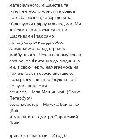
матеріального, міщанства та
інтелігентності, користі та совісті
поглиблюються, створюючи та
збільшуючи прірву між людьми. Ми
так само намагаємося стати
щасливими і так само
прислуховуючись до себе,
завмираємо перед страхом
майбутнього. Чехов сформулював
свої основні питання до людини, а
ми, в свою чергу, намагаємось на
них відповісти своєю виставою,
розмірковуючи і провокуючи нові
пошуки і нові теми.
режисер – Ілля Мощицький (Санкт-
Петербург)
балетмейстер – Микола Бойченко
(Київ)
композитор – Дмитро Саратський
(Київ)
тривалість вистави – 2 год (з