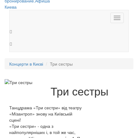
Toggle
navigation
Концерти в Києві
Три сестры
Три сестры
Танцдрама «Три сестри»
від театру
«Мізантроп» знову на Київській
сцені!
«Три сестри» - одна з
найпопулярніших і, в той же час,