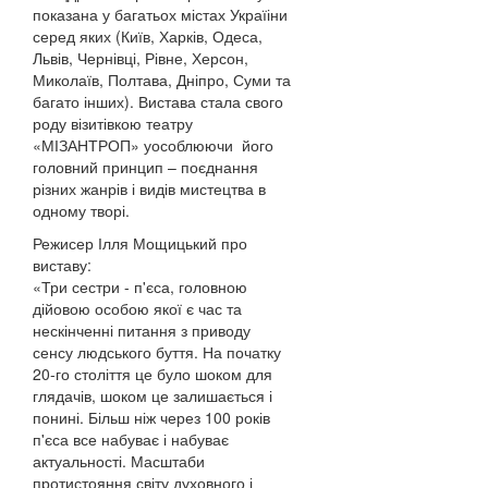
показана у багатьох містах Україіни
серед яких (Київ, Харків, Одеса,
Львів, Чернівці, Рівне, Херсон,
Миколаїв, Полтава, Дніпро, Суми та
багато інших). Вистава стала свого
роду візитівкою театру
«МІЗАНТРОП» уособлюючи його
головний принцип – поєднання
різних жанрів і видів мистецтва в
одному творі.
Режисер Ілля Мощицький про
виставу:
«Три сестр
и
-
п
'єса
,
головною
дійовою особою якої є час та
нескінченні питання з приводу
сенсу людського буття. На початку
20-го століття це було шоком для
глядачів, шоком це залишається і
понині. Більш ніж через 100 років
п
'єса
все набуває і набуває
актуальності. Масштаби
протистояння світу духовного і